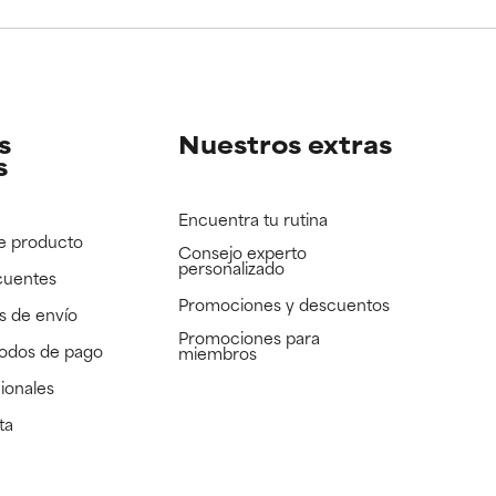
e revisar.
e revisar.
s
Nuestros extras
s
Encuentra tu rutina
e producto
Consejo experto
personalizado
cuentes
Promociones y descuentos​
s de envío
Promociones para
todos de pago
miembros
ionales
ta