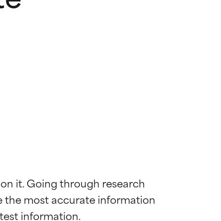
 on it. Going through research 
de the most accurate information 
mostrada y
mostrada y