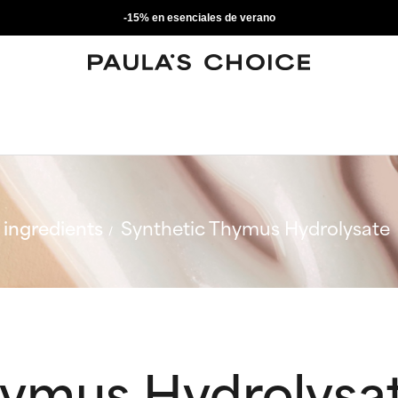
-15% en esenciales de verano
ingredients
Synthetic Thymus Hydrolysate
hymus Hydrolysa