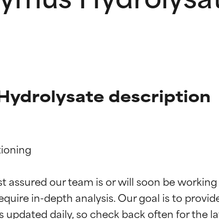
Hydrolysate description
ioning

ciones de ingredientes
ciones de ingredientes
st assured our team is or will soon be working
equire in-depth analysis. Our goal is to provi
esaliente con beneficios reales para la piel. Su eficacia está de
esaliente con beneficios reales para la piel. Su eficacia está de