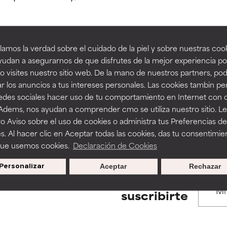
estudios independientes.
estudios independientes.
an beneficiosos como los de la categoría excelente, suelen ser 
an beneficiosos como los de la categoría excelente, suelen ser 
amos la verdad sobre el cuidado de la piel y sobre nuestras cook
ra, la estabilidad o la absorción de una fórmula.
ra, la estabilidad o la absorción de una fórmula.
udan a asegurarnos de que disfrutes de la mejor experiencia po
BACK TO SEARCH
 visites nuestro sitio web. De la mano de nuestros partners, p
E
E
r los anuncios a tus intereses personales. Las cookies tambin p
ciertas limitaciones en cuanto a su apariencia, estabilidad o efic
ciertas limitaciones en cuanto a su apariencia, estabilidad o efic
redes sociales hacer uso de tu comportamiento en Internet con 
s básicos o que no cuentan con suficiente respaldo científico.
s básicos o que no cuentan con suficiente respaldo científico.
 Adems, nos ayudan a comprender cmo se utiliza nuestro sitio. L
s used to assess ingredients in this dictionary. Regulations regar
o Aviso sobre el uso de cookies o administra tus Preferencias de
OMENDABLE
OMENDABLE
s. Al hacer clic en Aceptar todas las cookies, das tu consentimie
recer algunos beneficios se recomienda evitarlo por su probab
recer algunos beneficios se recomienda evitarlo por su probab
que usemos cookies.
Declaración de Cookies
ecialmente si se combina con otros ingredientes problemáticos.
ecialmente si se combina con otros ingredientes problemáticos.
Personalizar
Aceptar
Rechazar
EJABLE
EJABLE
Promociones exclusivas al
suscribirte
rovocar efectos adversos como irritación, inflamación o seque
rovocar efectos adversos como irritación, inflamación o seque
 se utiliza en altas concentraciones o junto con otros ingrediente
 se utiliza en altas concentraciones o junto con otros ingrediente