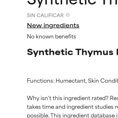
SIN CALIFICAR
New ingredients
No known benefits
Synthetic Thymus 
Functions: Humectant, Skin Condit
Califica
Califica
Why isn’t this ingredient rated? Re
takes time and ingredient studies r
EXCELENTE
EXCELENTE
Ingrediente sobr
Ingrediente sobr