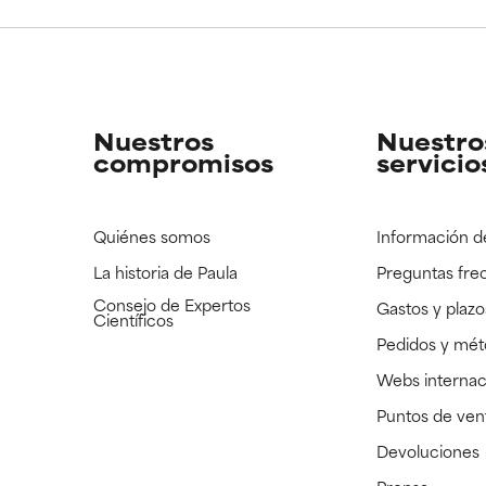
CAR
CAR
strado, pero con la información científica disponible pendiente d
strado, pero con la información científica disponible pendiente d
Nuestros
Nuestro
compromisos
servicio
Quiénes somos
Información d
La historia de Paula
Preguntas fre
Consejo de Expertos
Gastos y plazo
Científicos
Pedidos y mé
Webs internac
Puntos de ven
Devoluciones