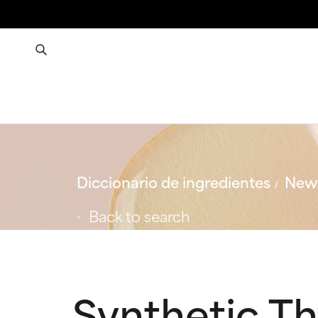
Diccionario de ingredientes
New 
Back to search
Synthetic T