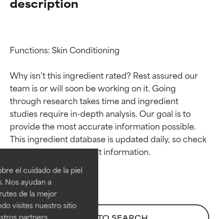
description
Functions: Skin Conditioning

Why isn’t this ingredient rated? Rest assured our 
team is or will soon be working on it. Going 
through research takes time and ingredient 
studies require in-depth analysis. Our goal is to 
provide the most accurate information possible. 
Calificaciones de
Calificaciones de
This ingredient database is updated daily, so check 
ingredientes
ingredientes
re el cuidado de la piel
EXCELENTE
EXCELENTE
s. Nos ayudan a
Ingrediente sobresaliente con
Ingrediente sobresaliente con
rutes de la mejor
beneficios reales para la piel. Su
beneficios reales para la piel. Su
do visites nuestro sitio
eficacia está demostrada y
eficacia está demostrada y
tros partners,
BACK TO SEARCH