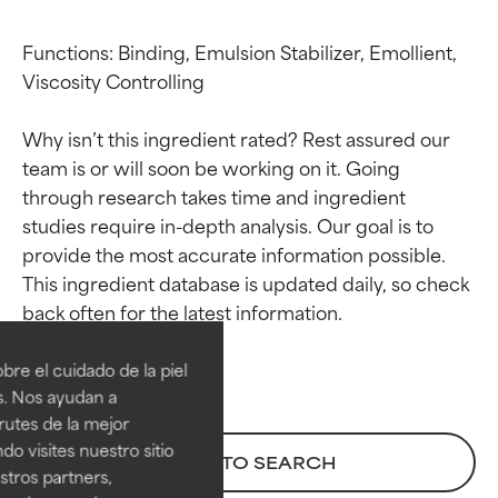
Functions: Binding, Emulsion Stabilizer, Emollient, 
Viscosity Controlling

Why isn’t this ingredient rated? Rest assured our 
team is or will soon be working on it. Going 
through research takes time and ingredient 
studies require in-depth analysis. Our goal is to 
provide the most accurate information possible. 
This ingredient database is updated daily, so check 
Calificaciones de
Calificaciones de
ingredientes
ingredientes
re el cuidado de la piel
EXCELENTE
EXCELENTE
s. Nos ayudan a
Ingrediente sobresaliente con
Ingrediente sobresaliente con
rutes de la mejor
beneficios reales para la piel. Su
beneficios reales para la piel. Su
do visites nuestro sitio
BACK TO SEARCH
eficacia está demostrada y
eficacia está demostrada y
tros partners,
respaldada por estudios
respaldada por estudios