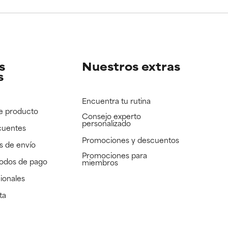
e revisar.
e revisar.
s
Nuestros extras
s
Encuentra tu rutina
e producto
Consejo experto
personalizado
cuentes
Promociones y descuentos​
s de envío
Promociones para
todos de pago
miembros
ionales
ta