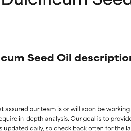
icum Seed Oil descriptio
ciones de ingredientes
ciones de ingredientes
st assured our team is or will soon be working
equire in-depth analysis. Our goal is to provi
esaliente con beneficios reales para la piel. Su eficacia está de
esaliente con beneficios reales para la piel. Su eficacia está de