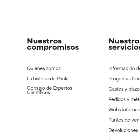
CAR
CAR
strado, pero con la información científica disponible pendiente d
strado, pero con la información científica disponible pendiente d
Nuestros
Nuestro
compromisos
servicio
Quiénes somos
Información d
La historia de Paula
Preguntas fre
Consejo de Expertos
Gastos y plazo
Científicos
Pedidos y mé
Webs internac
Puntos de ven
Devoluciones