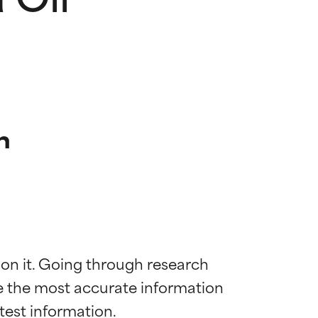
n
 on it. Going through research 
de the most accurate information 
mostrada y
mostrada y