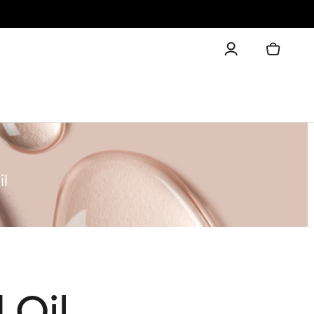
l
 Oil