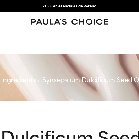
-15% en esenciales de verano
ingredients
Synsepalum Dulcificum Seed Oi
Dulcificum Seed