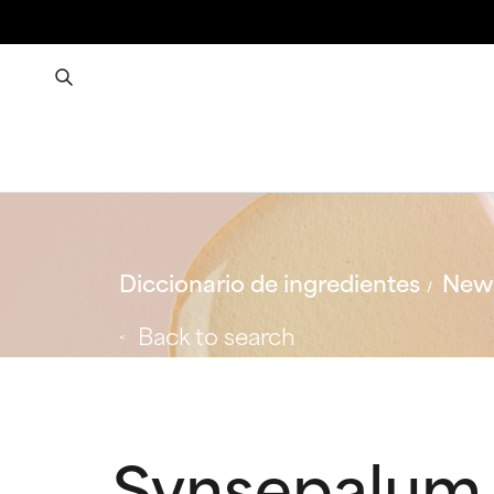
Diccionario de ingredientes
New 
Back to search
Synsepalum 