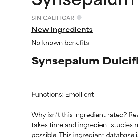
SIN CALIFICAR
New ingredients
No known benefits
Synsepalum Dulcif
Functions: Emollient

Califica
Califica
Why isn’t this ingredient rated? Re
takes time and ingredient studies r
EXCELENTE
EXCELENTE
Ingrediente sobr
Ingrediente sobr