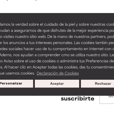
estudios independientes.
estudios independientes.
an beneficiosos como los de la categoría excelente, suelen ser 
an beneficiosos como los de la categoría excelente, suelen ser 
amos la verdad sobre el cuidado de la piel y sobre nuestras cook
ra, la estabilidad o la absorción de una fórmula.
ra, la estabilidad o la absorción de una fórmula.
udan a asegurarnos de que disfrutes de la mejor experiencia po
BACK TO SEARCH
 visites nuestro sitio web. De la mano de nuestros partners, p
E
E
r los anuncios a tus intereses personales. Las cookies tambin p
ciertas limitaciones en cuanto a su apariencia, estabilidad o efic
ciertas limitaciones en cuanto a su apariencia, estabilidad o efic
redes sociales hacer uso de tu comportamiento en Internet con 
s básicos o que no cuentan con suficiente respaldo científico.
s básicos o que no cuentan con suficiente respaldo científico.
 Adems, nos ayudan a comprender cmo se utiliza nuestro sitio. L
s used to assess ingredients in this dictionary. Regulations regar
o Aviso sobre el uso de cookies o administra tus Preferencias de
OMENDABLE
OMENDABLE
s. Al hacer clic en Aceptar todas las cookies, das tu consentimie
recer algunos beneficios se recomienda evitarlo por su probab
recer algunos beneficios se recomienda evitarlo por su probab
que usemos cookies.
Declaración de Cookies
ecialmente si se combina con otros ingredientes problemáticos.
ecialmente si se combina con otros ingredientes problemáticos.
Personalizar
Aceptar
Rechazar
EJABLE
EJABLE
Promociones exclusivas al
suscribirte
rovocar efectos adversos como irritación, inflamación o seque
rovocar efectos adversos como irritación, inflamación o seque
 se utiliza en altas concentraciones o junto con otros ingrediente
 se utiliza en altas concentraciones o junto con otros ingrediente