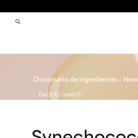
Diccionario de ingredientes
New 
Back to search
Synechococc