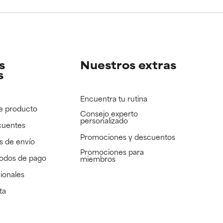
e revisar.
e revisar.
s
Nuestros extras
s
Encuentra tu rutina
e producto
Consejo experto
personalizado
cuentes
Promociones y descuentos​
s de envío
Promociones para
todos de pago
miembros
ionales
ta