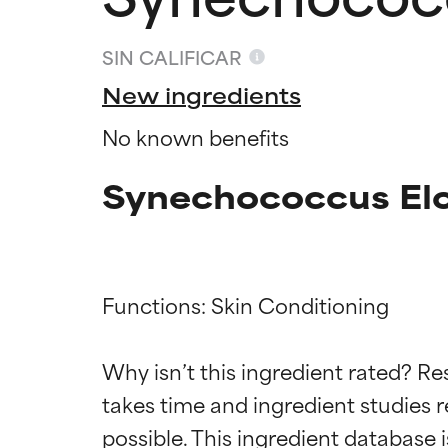
SIN CALIFICAR
New ingredients
No known benefits
Synechococcus Elon
Functions: Skin Conditioning

Califica
Califica
Why isn’t this ingredient rated? Re
takes time and ingredient studies r
EXCELENTE
EXCELENTE
Ingrediente sobr
Ingrediente sobr