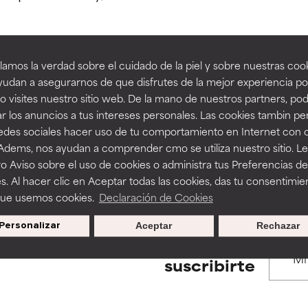
estudios independientes.
estudios independientes.
an beneficiosos como los de la categoría excelente, suelen ser 
an beneficiosos como los de la categoría excelente, suelen ser 
amos la verdad sobre el cuidado de la piel y sobre nuestras cook
ra, la estabilidad o la absorción de una fórmula.
ra, la estabilidad o la absorción de una fórmula.
udan a asegurarnos de que disfrutes de la mejor experiencia po
BACK TO SEARCH
 visites nuestro sitio web. De la mano de nuestros partners, p
E
E
r los anuncios a tus intereses personales. Las cookies tambin p
ciertas limitaciones en cuanto a su apariencia, estabilidad o efic
ciertas limitaciones en cuanto a su apariencia, estabilidad o efic
redes sociales hacer uso de tu comportamiento en Internet con 
s básicos o que no cuentan con suficiente respaldo científico.
s básicos o que no cuentan con suficiente respaldo científico.
 Adems, nos ayudan a comprender cmo se utiliza nuestro sitio. L
s used to assess ingredients in this dictionary. Regulations regar
o Aviso sobre el uso de cookies o administra tus Preferencias de
OMENDABLE
OMENDABLE
s. Al hacer clic en Aceptar todas las cookies, das tu consentimie
recer algunos beneficios se recomienda evitarlo por su probab
recer algunos beneficios se recomienda evitarlo por su probab
que usemos cookies.
Declaración de Cookies
ecialmente si se combina con otros ingredientes problemáticos.
ecialmente si se combina con otros ingredientes problemáticos.
Personalizar
Aceptar
Rechazar
EJABLE
EJABLE
Promociones exclusivas al
suscribirte
rovocar efectos adversos como irritación, inflamación o seque
rovocar efectos adversos como irritación, inflamación o seque
 se utiliza en altas concentraciones o junto con otros ingrediente
 se utiliza en altas concentraciones o junto con otros ingrediente