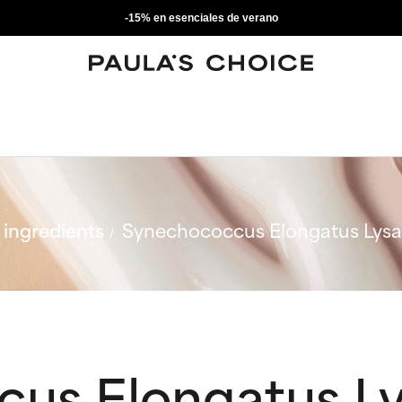
-15% en esenciales de verano
ingredients
Synechococcus Elongatus Lysat
us Elongatus Lys