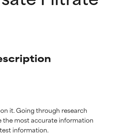
escription
 on it. Going through research 
de the most accurate information 
mostrada y
mostrada y