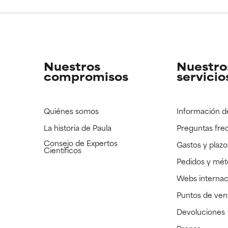
CAR
CAR
strado, pero con la información científica disponible pendiente d
strado, pero con la información científica disponible pendiente d
Nuestros
Nuestro
compromisos
servicio
Quiénes somos
Información d
La historia de Paula
Preguntas fre
Consejo de Expertos
Gastos y plazo
Científicos
Pedidos y mé
Webs internac
Puntos de ven
Devoluciones