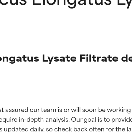
gatus Lysate Filtrate d
ciones de ingredientes
ciones de ingredientes
st assured our team is or will soon be working
equire in-depth analysis. Our goal is to provi
esaliente con beneficios reales para la piel. Su eficacia está de
esaliente con beneficios reales para la piel. Su eficacia está de