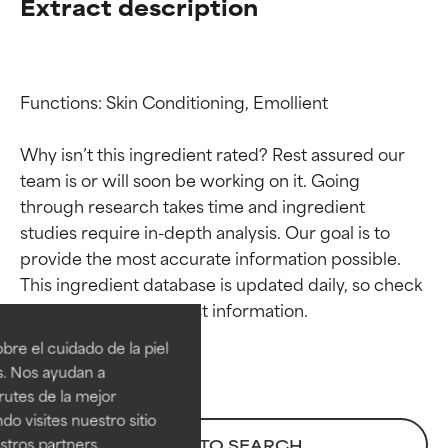
Extract description
Functions: Skin Conditioning, Emollient

Why isn’t this ingredient rated? Rest assured our 
team is or will soon be working on it. Going 
through research takes time and ingredient 
studies require in-depth analysis. Our goal is to 
provide the most accurate information possible. 
Calificaciones de
Calificaciones de
This ingredient database is updated daily, so check 
ingredientes
ingredientes
re el cuidado de la piel
EXCELENTE
EXCELENTE
s. Nos ayudan a
Ingrediente sobresaliente con
Ingrediente sobresaliente con
rutes de la mejor
beneficios reales para la piel. Su
beneficios reales para la piel. Su
do visites nuestro sitio
eficacia está demostrada y
eficacia está demostrada y
tros partners,
BACK TO SEARCH