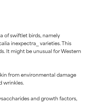
a of swiftlet birds, namely 
lia inexpectra_ varieties. This 
nds. It might be unusual for Western 
d skin from environmental damage 
 wrinkles.

lysaccharides and growth factors, 