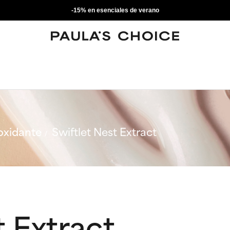
-15% en esenciales de verano
oxidante
Swiftlet Nest Extract
t Extract