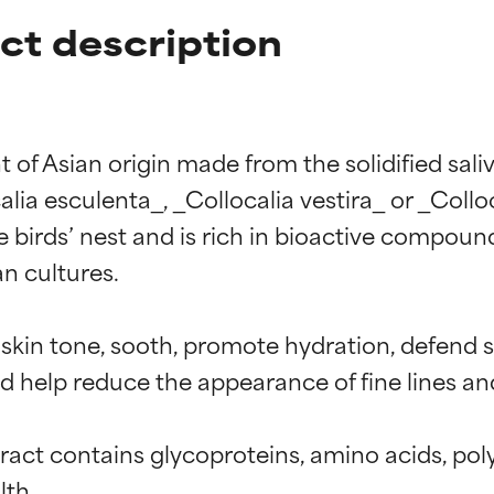
act description
t of Asian origin made from the solidified saliv
a esculenta_, _Collocalia vestira_ or _Colloca
the birds’ nest and is rich in bioactive compou
n cultures.

n skin tone, sooth, promote hydration, defen
nd help reduce the appearance of fine lines and
xtract contains glycoproteins, amino acids, po
th.
