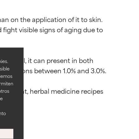
 on the application of it to skin. 
fight visible signs of aging due to 
mostrada y
mostrada y
 material, it can present in both 
necesarios para
necesarios para
ies.
sible
centrations between 1.0% and 3.0%.

odemos
ermiten
supplement, herbal medicine recipes 
acia. A veces,
acia. A veces,
otros
ee
nto
ilidad de causar
ilidad de causar