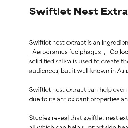
Swiftlet Nest Extr
Swiftlet nest extract is an ingredien
_Aerodramus fuciphagus_, _Collocali
solidified saliva is used to create 
audiences, but it well known in Asia
Swiftlet nest extract can help eve
due to its antioxidant properties a
Studies reveal that swiftlet nest e
all which can help support skin heal