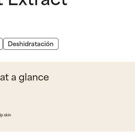
Deshidratación
 at a glance
lp skin