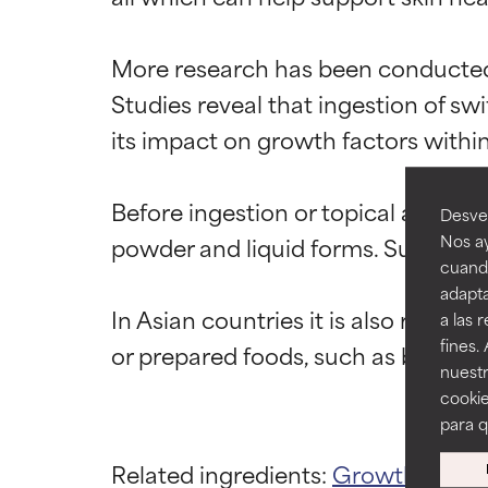
Califica
Califica
More research has been conducted on
EXCELENTE
EXCELENTE
Studies reveal that ingestion of swi
Ingrediente sobr
Ingrediente sobr
respaldada por 
respaldada por 
its impact on growth factors within 
BUENO
BUENO
Before ingestion or topical applicati
Aunque no son t
Aunque no son t
Desvel
mejorar la textu
mejorar la textu
Nos ay
powder and liquid forms. Suppliers
cuando
ACEPTABL
ACEPTABL
adapta
In Asian countries it is also referr
Puede presentar 
Puede presentar 
a las 
son ingrediente
son ingrediente
fines.
nuestr
POCO REC
POCO REC
cookie
Aunque puede of
Aunque puede of
para 
irritación, esp
irritación, esp
Related ingredients:
Growth Facto