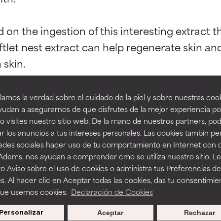
ciones de ingredientes
ciones de ingredientes
 the ingestion of this interesting extract than
ftlet nest extract can help regenerate skin and 
esaliente con beneficios reales para la piel. Su eficacia está de
esaliente con beneficios reales para la piel. Su eficacia está de
estudios independientes.
estudios independientes.
skin.

on, swiftlet nest extract is sterilized. As a raw
an beneficiosos como los de la categoría excelente, suelen ser 
an beneficiosos como los de la categoría excelente, suelen ser 
amos la verdad sobre el cuidado de la piel y sobre nuestras cook
ra, la estabilidad o la absorción de una fórmula.
ra, la estabilidad o la absorción de una fórmula.
udan a asegurarnos de que disfrutes de la mejor experiencia po
 of this ingredient recommend using it in con
 visites nuestro sitio web. De la mano de nuestros partners, p
E
E
r los anuncios a tus intereses personales. Las cookies tambin p
ed to as edible bird’s nest and is ingested via 
ciertas limitaciones en cuanto a su apariencia, estabilidad o efic
ciertas limitaciones en cuanto a su apariencia, estabilidad o efic
redes sociales hacer uso de tu comportamiento en Internet con 
s básicos o que no cuentan con suficiente respaldo científico.
s básicos o que no cuentan con suficiente respaldo científico.
 Adems, nos ayudan a comprender cmo se utiliza nuestro sitio. L
o Aviso sobre el uso de cookies o administra tus Preferencias de
OMENDABLE
OMENDABLE
s. Al hacer clic en Aceptar todas las cookies, das tu consentimie
recer algunos beneficios se recomienda evitarlo por su probab
recer algunos beneficios se recomienda evitarlo por su probab
que usemos cookies.
Declaración de Cookies
ecialmente si se combina con otros ingredientes problemáticos.
ecialmente si se combina con otros ingredientes problemáticos.
rs
Personalizar
Aceptar
Rechazar