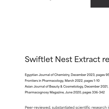
DESACONS
DESACONS
Ha demostrado p
Ha demostrado p
especialmente si
especialmente si
SIN CALIFI
SIN CALIFI
Ingrediente regi
Ingrediente regi
Swiftlet Nest Extract r
Egyptian Journal of Chemistry, December 2023, pages 9
Frontiers in Pharmacology, March 2022, pages 1–10
Asian Journal of Beauty & Cosmetology, December 2021
Pharmacognosy Magazine, June 2020, pages 336-342
Peer-reviewed, substantiated scientific research i