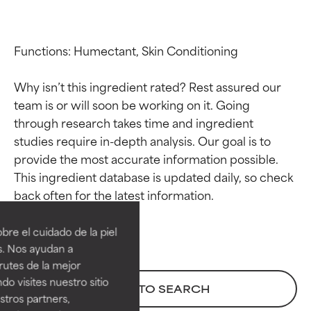
Functions: Humectant, Skin Conditioning

Why isn’t this ingredient rated? Rest assured our 
team is or will soon be working on it. Going 
through research takes time and ingredient 
studies require in-depth analysis. Our goal is to 
provide the most accurate information possible. 
This ingredient database is updated daily, so check 
Calificaciones de
Calificaciones de
ingredientes
ingredientes
re el cuidado de la piel
EXCELENTE
EXCELENTE
s. Nos ayudan a
Ingrediente sobresaliente con
Ingrediente sobresaliente con
rutes de la mejor
beneficios reales para la piel. Su
beneficios reales para la piel. Su
do visites nuestro sitio
BACK TO SEARCH
eficacia está demostrada y
eficacia está demostrada y
tros partners,
respaldada por estudios
respaldada por estudios