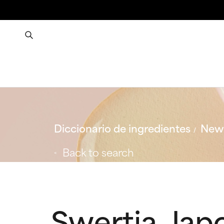
Diccionario de ingredientes
New 
Back to search
Swertia Japo