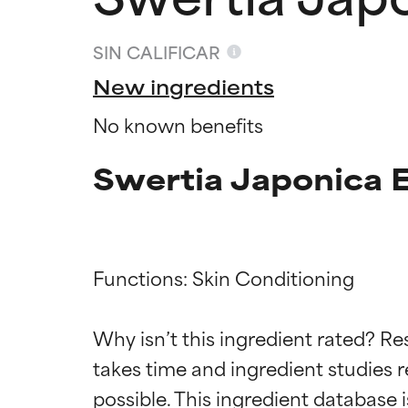
SIN CALIFICAR
New ingredients
No known benefits
Swertia Japonica E
Functions: Skin Conditioning

Califica
Califica
Why isn’t this ingredient rated? Re
takes time and ingredient studies r
EXCELENTE
EXCELENTE
Ingrediente sobr
Ingrediente sobr