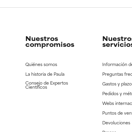
CAR
CAR
strado, pero con la información científica disponible pendiente d
strado, pero con la información científica disponible pendiente d
Nuestros
Nuestro
compromisos
servicio
Quiénes somos
Información d
La historia de Paula
Preguntas fre
Consejo de Expertos
Gastos y plazo
Científicos
Pedidos y mé
Webs internac
Puntos de ven
Devoluciones