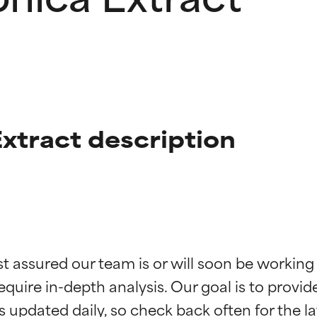
xtract description
ciones de ingredientes
ciones de ingredientes
st assured our team is or will soon be working
equire in-depth analysis. Our goal is to provi
esaliente con beneficios reales para la piel. Su eficacia está de
esaliente con beneficios reales para la piel. Su eficacia está de