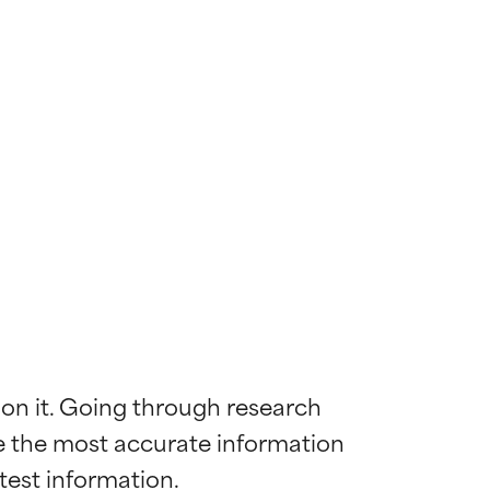
 on it. Going through research 
de the most accurate information 
mostrada y
mostrada y