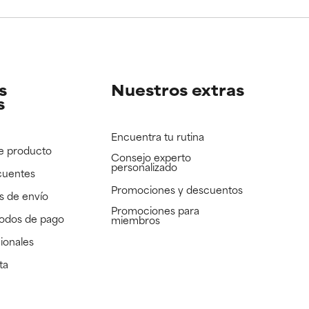
e revisar.
e revisar.
s
Nuestros extras
s
Encuentra tu rutina
e producto
Consejo experto
personalizado
cuentes
Promociones y descuentos​
s de envío
Promociones para
todos de pago
miembros
ionales
ta