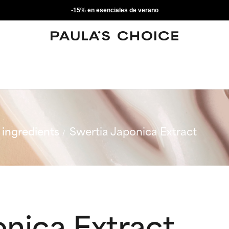
-15% en esenciales de verano
ingredients
Swertia Japonica Extract
nica Extract