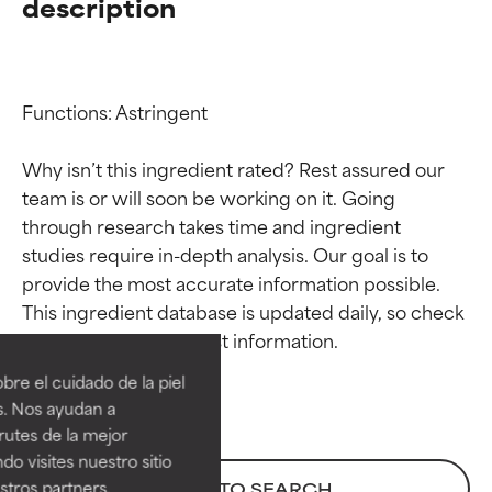
description
Functions: Astringent

Why isn’t this ingredient rated? Rest assured our 
team is or will soon be working on it. Going 
through research takes time and ingredient 
studies require in-depth analysis. Our goal is to 
provide the most accurate information possible. 
Calificaciones de
Calificaciones de
This ingredient database is updated daily, so check 
ingredientes
ingredientes
re el cuidado de la piel
EXCELENTE
EXCELENTE
s. Nos ayudan a
Ingrediente sobresaliente con
Ingrediente sobresaliente con
rutes de la mejor
beneficios reales para la piel. Su
beneficios reales para la piel. Su
do visites nuestro sitio
eficacia está demostrada y
eficacia está demostrada y
tros partners,
BACK TO SEARCH