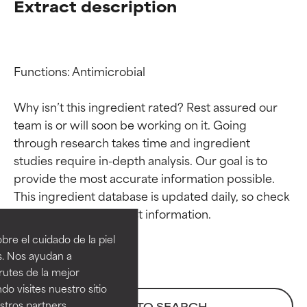
Extract description
Functions: Antimicrobial

Why isn’t this ingredient rated? Rest assured our 
team is or will soon be working on it. Going 
through research takes time and ingredient 
studies require in-depth analysis. Our goal is to 
provide the most accurate information possible. 
Calificaciones de
Calificaciones de
This ingredient database is updated daily, so check 
ingredientes
ingredientes
re el cuidado de la piel
EXCELENTE
EXCELENTE
s. Nos ayudan a
Ingrediente sobresaliente con
Ingrediente sobresaliente con
rutes de la mejor
beneficios reales para la piel. Su
beneficios reales para la piel. Su
do visites nuestro sitio
eficacia está demostrada y
eficacia está demostrada y
tros partners,
BACK TO SEARCH