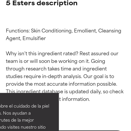
5 Esters description
Functions: Skin Conditioning, Emollient, Cleansing 
Agent, Emulsifier

Why isn’t this ingredient rated? Rest assured our 
team is or will soon be working on it. Going 
through research takes time and ingredient 
studies require in-depth analysis. Our goal is to 
Calificaciones de
Calificaciones de
provide the most accurate information possible. 
This ingredient database is updated daily, so check 
ingredientes
ingredientes
re el cuidado de la piel
EXCELENTE
EXCELENTE
s. Nos ayudan a
Ingrediente sobresaliente con
Ingrediente sobresaliente con
rutes de la mejor
beneficios reales para la piel. Su
beneficios reales para la piel. Su
do visites nuestro sitio