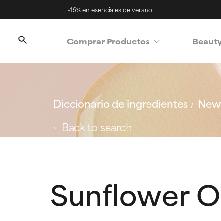
-15% en esenciales de verano
Comprar Productos
Beaut
Diccionario de ingredientes
New 
Back to search
Sunflower Oi