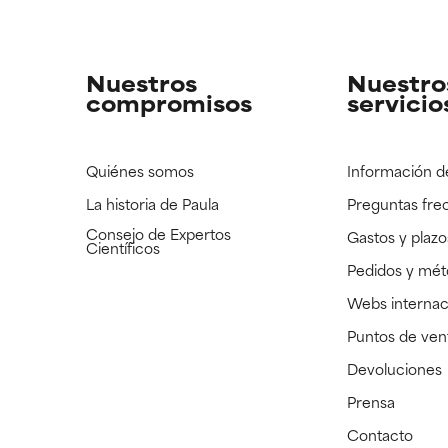
strado, pero con la información científica disponible pendiente d
strado, pero con la información científica disponible pendiente d
Nuestros
Nuestro
compromisos
servicio
Quiénes somos
Información d
La historia de Paula
Preguntas fre
Consejo de Expertos
Gastos y plazo
Científicos
Pedidos y mé
Webs internac
Puntos de ven
Devoluciones
Prensa
Contacto