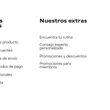
e revisar.
e revisar.
s
Nuestros extras
s
Encuentra tu rutina
e producto
Consejo experto
personalizado
cuentes
Promociones y descuentos​
s de envío
Promociones para
todos de pago
miembros
ionales
ta