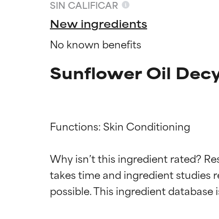
SIN CALIFICAR
New ingredients
No known benefits
Sunflower Oil Decy
Functions: Skin Conditioning

Califica
Califica
Why isn’t this ingredient rated? Re
takes time and ingredient studies r
EXCELENTE
EXCELENTE
Ingrediente sobr
Ingrediente sobr
respaldada por 
respaldada por 