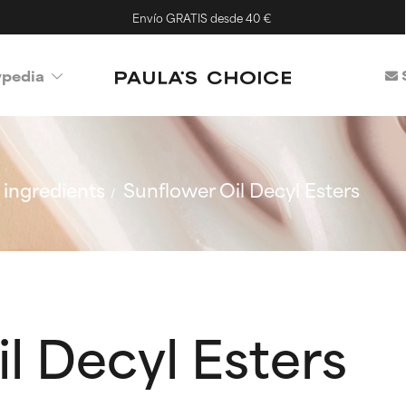
Envío GRATIS desde 40 €
ypedia
ingredients
Sunflower Oil Decyl Esters
l Decyl Esters