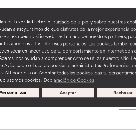
an beneficiosos como los de la categoría excelente, suelen ser 
an beneficiosos como los de la categoría excelente, suelen ser 
amos la verdad sobre el cuidado de la piel y sobre nuestras cook
BACK TO SEARCH
ra, la estabilidad o la absorción de una fórmula.
ra, la estabilidad o la absorción de una fórmula.
udan a asegurarnos de que disfrutes de la mejor experiencia po
 visites nuestro sitio web. De la mano de nuestros partners, p
E
E
r los anuncios a tus intereses personales. Las cookies tambin p
ciertas limitaciones en cuanto a su apariencia, estabilidad o efic
ciertas limitaciones en cuanto a su apariencia, estabilidad o efic
redes sociales hacer uso de tu comportamiento en Internet con 
s básicos o que no cuentan con suficiente respaldo científico.
s básicos o que no cuentan con suficiente respaldo científico.
s used to assess ingredients in this dictionary. Regulations regar
 Adems, nos ayudan a comprender cmo se utiliza nuestro sitio. L
o Aviso sobre el uso de cookies o administra tus Preferencias de
OMENDABLE
OMENDABLE
s. Al hacer clic en Aceptar todas las cookies, das tu consentimie
recer algunos beneficios se recomienda evitarlo por su probab
recer algunos beneficios se recomienda evitarlo por su probab
que usemos cookies.
Declaración de Cookies
ecialmente si se combina con otros ingredientes problemáticos.
ecialmente si se combina con otros ingredientes problemáticos.
Personalizar
Aceptar
Rechazar
Promociones exclusivas al
EJABLE
EJABLE
suscribirte
rovocar efectos adversos como irritación, inflamación o seque
rovocar efectos adversos como irritación, inflamación o seque
 se utiliza en altas concentraciones o junto con otros ingrediente
 se utiliza en altas concentraciones o junto con otros ingrediente
CAR
CAR