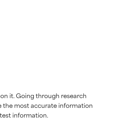
 on it. Going through research 
de the most accurate information 
mostrada y
mostrada y