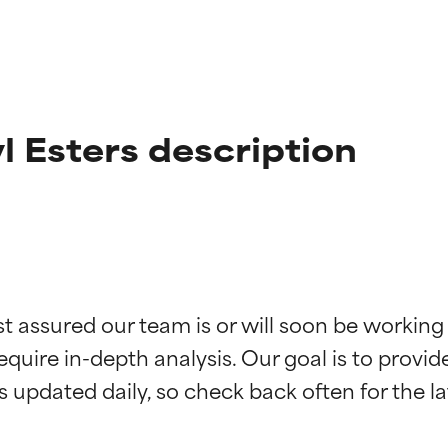
l Esters description
ciones de ingredientes
ciones de ingredientes
st assured our team is or will soon be working
equire in-depth analysis. Our goal is to provi
esaliente con beneficios reales para la piel. Su eficacia está de
esaliente con beneficios reales para la piel. Su eficacia está de
estudios independientes.
estudios independientes.