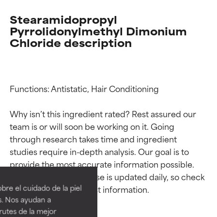
Stearamidopropyl
Pyrrolidonylmethyl Dimonium
Chloride description
Functions: Antistatic, Hair Conditioning

Why isn’t this ingredient rated? Rest assured our 
team is or will soon be working on it. Going 
through research takes time and ingredient 
Calificaciones de
Calificaciones de
studies require in-depth analysis. Our goal is to 
provide the most accurate information possible. 
ingredientes
ingredientes
This ingredient database is updated daily, so check 
re el cuidado de la piel
EXCELENTE
EXCELENTE
s. Nos ayudan a
Ingrediente sobresaliente con
Ingrediente sobresaliente con
rutes de la mejor