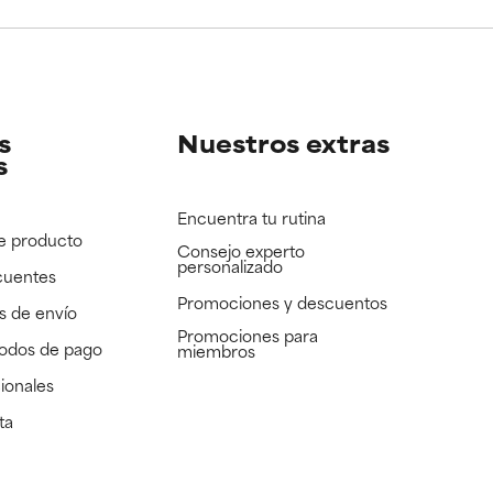
e revisar.
e revisar.
s
Nuestros extras
s
Encuentra tu rutina
e producto
Consejo experto
personalizado
cuentes
Promociones y descuentos​
s de envío
Promociones para
todos de pago
miembros
ionales
ta