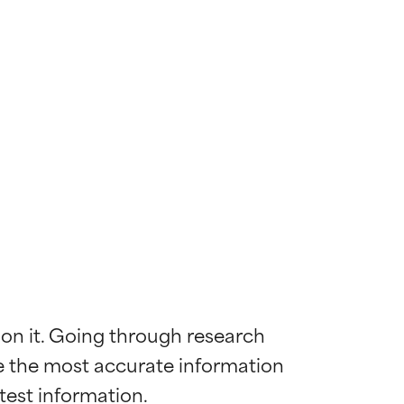
 on it. Going through research 
de the most accurate information 
mostrada y
mostrada y