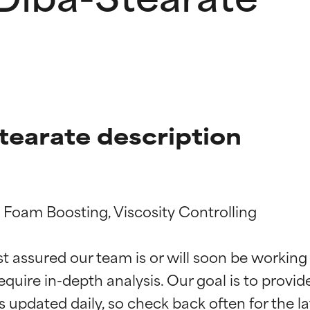
tearate description
 Foam Boosting, Viscosity Controlling

ciones de ingredientes
ciones de ingredientes
st assured our team is or will soon be working
equire in-depth analysis. Our goal is to provi
esaliente con beneficios reales para la piel. Su eficacia está de
esaliente con beneficios reales para la piel. Su eficacia está de