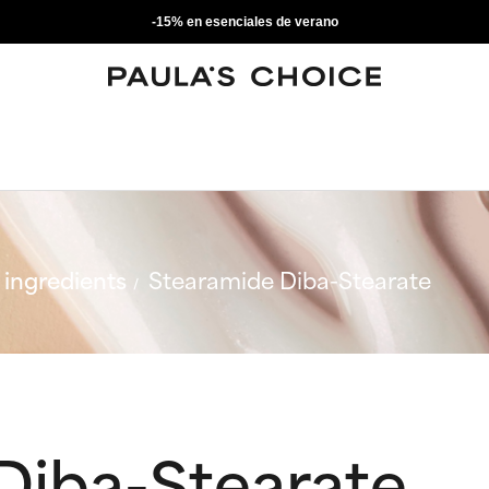
-15% en esenciales de verano
ingredients
Stearamide Diba-Stearate
Diba-Stearate