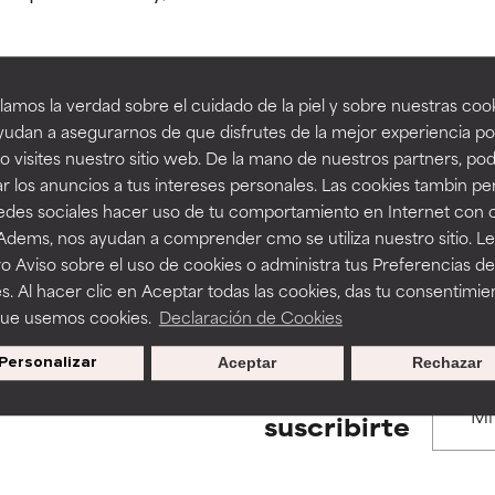
estudios independientes.
estudios independientes.
an beneficiosos como los de la categoría excelente, suelen ser 
an beneficiosos como los de la categoría excelente, suelen ser 
amos la verdad sobre el cuidado de la piel y sobre nuestras cook
ra, la estabilidad o la absorción de una fórmula.
ra, la estabilidad o la absorción de una fórmula.
udan a asegurarnos de que disfrutes de la mejor experiencia po
BACK TO SEARCH
 visites nuestro sitio web. De la mano de nuestros partners, p
E
E
r los anuncios a tus intereses personales. Las cookies tambin p
ciertas limitaciones en cuanto a su apariencia, estabilidad o efic
ciertas limitaciones en cuanto a su apariencia, estabilidad o efic
redes sociales hacer uso de tu comportamiento en Internet con 
s básicos o que no cuentan con suficiente respaldo científico.
s básicos o que no cuentan con suficiente respaldo científico.
 Adems, nos ayudan a comprender cmo se utiliza nuestro sitio. L
s used to assess ingredients in this dictionary. Regulations regar
o Aviso sobre el uso de cookies o administra tus Preferencias de
OMENDABLE
OMENDABLE
s. Al hacer clic en Aceptar todas las cookies, das tu consentimie
recer algunos beneficios se recomienda evitarlo por su probab
recer algunos beneficios se recomienda evitarlo por su probab
que usemos cookies.
Declaración de Cookies
ecialmente si se combina con otros ingredientes problemáticos.
ecialmente si se combina con otros ingredientes problemáticos.
Personalizar
Aceptar
Rechazar
EJABLE
EJABLE
Promociones exclusivas al
suscribirte
rovocar efectos adversos como irritación, inflamación o seque
rovocar efectos adversos como irritación, inflamación o seque
 se utiliza en altas concentraciones o junto con otros ingrediente
 se utiliza en altas concentraciones o junto con otros ingrediente