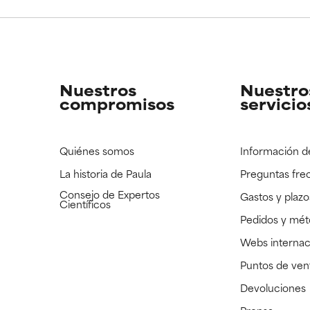
CAR
CAR
strado, pero con la información científica disponible pendiente d
strado, pero con la información científica disponible pendiente d
Nuestros
Nuestro
compromisos
servicio
Quiénes somos
Información d
La historia de Paula
Preguntas fre
Consejo de Expertos
Gastos y plazo
Científicos
Pedidos y mé
Webs internac
Puntos de ven
Devoluciones