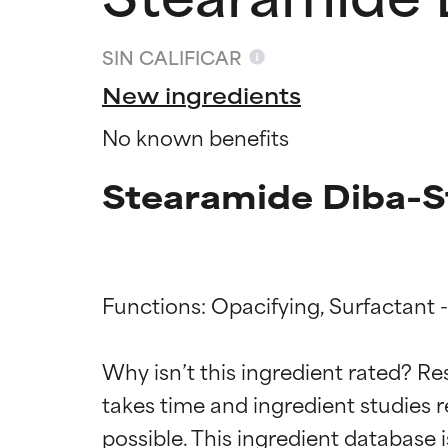
SIN CALIFICAR
New ingredients
No known benefits
Stearamide Diba-S
Functions: Opacifying, Surfactant -
Califica
Califica
Why isn’t this ingredient rated? Re
takes time and ingredient studies r
EXCELENTE
EXCELENTE
Ingrediente sobr
Ingrediente sobr