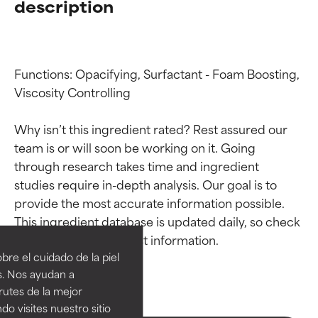
description
Functions: Opacifying, Surfactant - Foam Boosting, 
Viscosity Controlling

Why isn’t this ingredient rated? Rest assured our 
team is or will soon be working on it. Going 
through research takes time and ingredient 
studies require in-depth analysis. Our goal is to 
Calificaciones de
Calificaciones de
provide the most accurate information possible. 
This ingredient database is updated daily, so check 
ingredientes
ingredientes
re el cuidado de la piel
EXCELENTE
EXCELENTE
s. Nos ayudan a
Ingrediente sobresaliente con
Ingrediente sobresaliente con
rutes de la mejor
beneficios reales para la piel. Su
beneficios reales para la piel. Su
do visites nuestro sitio