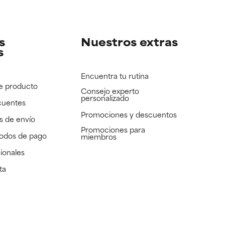
e revisar.
e revisar.
s
Nuestros extras
s
Encuentra tu rutina
e producto
Consejo experto
personalizado
cuentes
Promociones y descuentos​
s de envío
Promociones para
todos de pago
miembros
ionales
ta