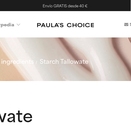
Envío GRATIS desde 40 €
ypedia
ingredients
Starch Tallowate
wate