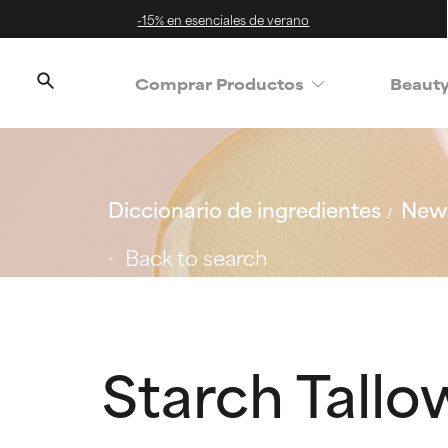
-15% en esenciales de verano
Comprar Productos
Beaut
Diccionario de ingredientes
New 
Back to search
Starch Tallo