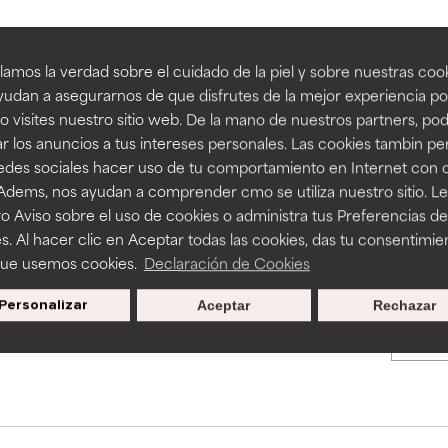
an beneficiosos como los de la categoría excelente, suelen ser 
an beneficiosos como los de la categoría excelente, suelen ser 
amos la verdad sobre el cuidado de la piel y sobre nuestras cook
BACK TO SEARCH
ra, la estabilidad o la absorción de una fórmula.
ra, la estabilidad o la absorción de una fórmula.
udan a asegurarnos de que disfrutes de la mejor experiencia po
 visites nuestro sitio web. De la mano de nuestros partners, p
E
E
r los anuncios a tus intereses personales. Las cookies tambin p
ciertas limitaciones en cuanto a su apariencia, estabilidad o efic
ciertas limitaciones en cuanto a su apariencia, estabilidad o efic
redes sociales hacer uso de tu comportamiento en Internet con 
s básicos o que no cuentan con suficiente respaldo científico.
s básicos o que no cuentan con suficiente respaldo científico.
s used to assess ingredients in this dictionary. Regulations regar
 Adems, nos ayudan a comprender cmo se utiliza nuestro sitio. L
o Aviso sobre el uso de cookies o administra tus Preferencias de
OMENDABLE
OMENDABLE
s. Al hacer clic en Aceptar todas las cookies, das tu consentimie
recer algunos beneficios se recomienda evitarlo por su probab
recer algunos beneficios se recomienda evitarlo por su probab
que usemos cookies.
Declaración de Cookies
ecialmente si se combina con otros ingredientes problemáticos.
ecialmente si se combina con otros ingredientes problemáticos.
Personalizar
Aceptar
Rechazar
Promociones exclusivas al
EJABLE
EJABLE
suscribirte
rovocar efectos adversos como irritación, inflamación o seque
rovocar efectos adversos como irritación, inflamación o seque
 se utiliza en altas concentraciones o junto con otros ingrediente
 se utiliza en altas concentraciones o junto con otros ingrediente
CAR
CAR