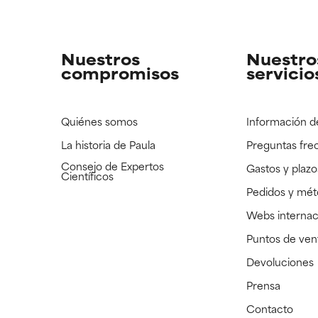
strado, pero con la información científica disponible pendiente d
strado, pero con la información científica disponible pendiente d
Nuestros
Nuestro
compromisos
servicio
Quiénes somos
Información d
La historia de Paula
Preguntas fre
Consejo de Expertos
Gastos y plazo
Científicos
Pedidos y mé
Webs internac
Puntos de ven
Devoluciones
Prensa
Contacto