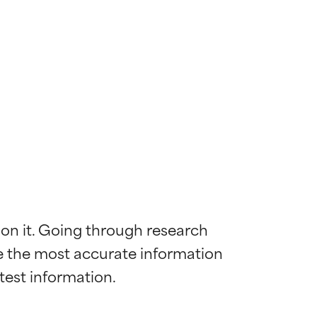
 on it. Going through research 
de the most accurate information 
mostrada y
mostrada y