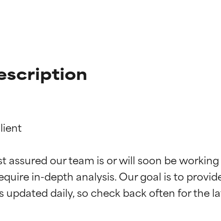
escription
ient

ciones de ingredientes
ciones de ingredientes
st assured our team is or will soon be working
equire in-depth analysis. Our goal is to provi
esaliente con beneficios reales para la piel. Su eficacia está de
esaliente con beneficios reales para la piel. Su eficacia está de
estudios independientes.
estudios independientes.