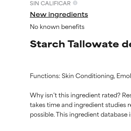
SIN CALIFICAR
New ingredients
No known benefits
Starch Tallowate d
Functions: Skin Conditioning, Emoll
Califica
Califica
Why isn’t this ingredient rated? Re
takes time and ingredient studies r
EXCELENTE
EXCELENTE
Ingrediente sobr
Ingrediente sobr
respaldada por 
respaldada por 