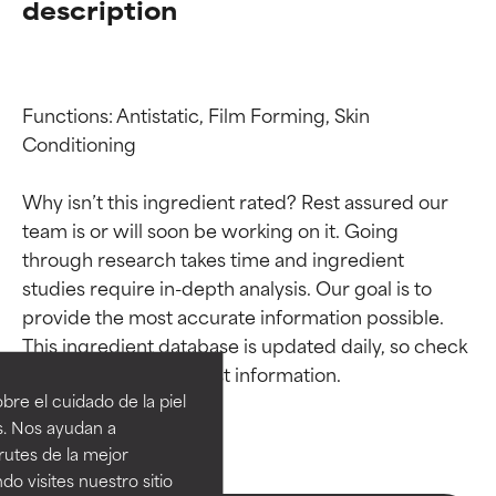
description
Functions: Antistatic, Film Forming, Skin 
Conditioning

Why isn’t this ingredient rated? Rest assured our 
team is or will soon be working on it. Going 
through research takes time and ingredient 
studies require in-depth analysis. Our goal is to 
Calificaciones de
Calificaciones de
provide the most accurate information possible. 
This ingredient database is updated daily, so check 
ingredientes
ingredientes
re el cuidado de la piel
EXCELENTE
EXCELENTE
s. Nos ayudan a
Ingrediente sobresaliente con
Ingrediente sobresaliente con
rutes de la mejor
beneficios reales para la piel. Su
beneficios reales para la piel. Su
do visites nuestro sitio