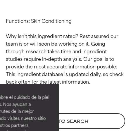
Functions: Skin Conditioning

Why isn’t this ingredient rated? Rest assured our 
team is or will soon be working on it. Going 
through research takes time and ingredient 
studies require in-depth analysis. Our goal is to 
provide the most accurate information possible. 
This ingredient database is updated daily, so check 
Calificaciones de
Calificaciones de
ingredientes
ingredientes
re el cuidado de la piel
EXCELENTE
EXCELENTE
s. Nos ayudan a
Ingrediente sobresaliente con
Ingrediente sobresaliente con
rutes de la mejor
beneficios reales para la piel. Su
beneficios reales para la piel. Su
do visites nuestro sitio
BACK TO SEARCH
eficacia está demostrada y
eficacia está demostrada y
tros partners,
respaldada por estudios
respaldada por estudios