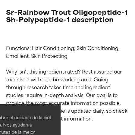
Sr-Rainbow Trout Oligopeptide-1
Sh-Polypeptide-1 description
Functions: Hair Conditioning, Skin Conditioning, 
Emollient, Skin Protecting

Why isn’t this ingredient rated? Rest assured our 
team is or will soon be working on it. Going 
through research takes time and ingredient 
Calificaciones de
Calificaciones de
studies require in-depth analysis. Our goal is to 
provide the most accurate information possible. 
ingredientes
ingredientes
This ingredient database is updated daily, so check 
re el cuidado de la piel
EXCELENTE
EXCELENTE
s. Nos ayudan a
Ingrediente sobresaliente con
Ingrediente sobresaliente con
rutes de la mejor