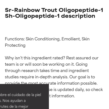
Sr-Rainbow Trout Oligopeptide-1
Sh-Oligopeptide-1 description
Functions: Skin Conditioning, Emollient, Skin 
Protecting

Why isn’t this ingredient rated? Rest assured our 
team is or will soon be working on it. Going 
through research takes time and ingredient 
Calificaciones de
Calificaciones de
studies require in-depth analysis. Our goal is to 
provide the most accurate information possible. 
ingredientes
ingredientes
This ingredient database is updated daily, so check 
re el cuidado de la piel
EXCELENTE
EXCELENTE
s. Nos ayudan a
Ingrediente sobresaliente con
Ingrediente sobresaliente con
rutes de la mejor