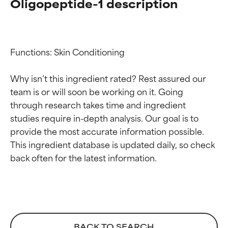
Oligopeptide-1 description
Functions: Skin Conditioning

Why isn’t this ingredient rated? Rest assured our 
team is or will soon be working on it. Going 
through research takes time and ingredient 
studies require in-depth analysis. Our goal is to 
provide the most accurate information possible. 
Calificaciones de
Calificaciones de
This ingredient database is updated daily, so check 
ingredientes
ingredientes
EXCELENTE
EXCELENTE
Ingrediente sobresaliente con
Ingrediente sobresaliente con
beneficios reales para la piel. Su
beneficios reales para la piel. Su
eficacia está demostrada y
eficacia está demostrada y
BACK TO SEARCH