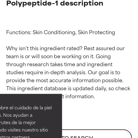
Polypeptide-1 description
Functions: Skin Conditioning, Skin Protecting

Why isn’t this ingredient rated? Rest assured our 
team is or will soon be working on it. Going 
through research takes time and ingredient 
studies require in-depth analysis. Our goal is to 
provide the most accurate information possible. 
Calificaciones de
Calificaciones de
This ingredient database is updated daily, so check 
ingredientes
ingredientes
re el cuidado de la piel
EXCELENTE
EXCELENTE
s. Nos ayudan a
Ingrediente sobresaliente con
Ingrediente sobresaliente con
rutes de la mejor
beneficios reales para la piel. Su
beneficios reales para la piel. Su
do visites nuestro sitio
eficacia está demostrada y
eficacia está demostrada y
tros partners,
BACK TO SEARCH