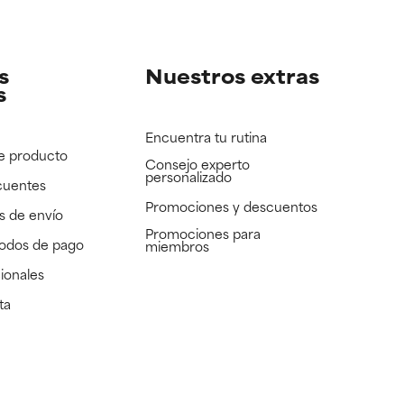
e revisar.
e revisar.
s
Nuestros extras
s
Encuentra tu rutina
e producto
Consejo experto
personalizado
cuentes
Promociones y descuentos​
s de envío
Promociones para
todos de pago
miembros
ionales
ta