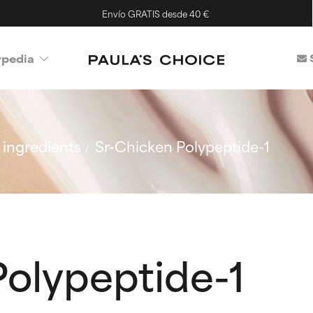
Envío GRATIS desde 40 €
ypedia
ingredients
Sr-Chicken Polypeptide-1
Polypeptide-1