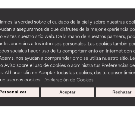
an beneficiosos como los de la categoría excelente, suelen ser 
an beneficiosos como los de la categoría excelente, suelen ser 
amos la verdad sobre el cuidado de la piel y sobre nuestras cook
BACK TO SEARCH
ra, la estabilidad o la absorción de una fórmula.
ra, la estabilidad o la absorción de una fórmula.
udan a asegurarnos de que disfrutes de la mejor experiencia po
 visites nuestro sitio web. De la mano de nuestros partners, p
E
E
r los anuncios a tus intereses personales. Las cookies tambin p
ciertas limitaciones en cuanto a su apariencia, estabilidad o efic
ciertas limitaciones en cuanto a su apariencia, estabilidad o efic
redes sociales hacer uso de tu comportamiento en Internet con 
s básicos o que no cuentan con suficiente respaldo científico.
s básicos o que no cuentan con suficiente respaldo científico.
s used to assess ingredients in this dictionary. Regulations regar
 Adems, nos ayudan a comprender cmo se utiliza nuestro sitio. L
o Aviso sobre el uso de cookies o administra tus Preferencias de
OMENDABLE
OMENDABLE
s. Al hacer clic en Aceptar todas las cookies, das tu consentimie
recer algunos beneficios se recomienda evitarlo por su probab
recer algunos beneficios se recomienda evitarlo por su probab
que usemos cookies.
Declaración de Cookies
ecialmente si se combina con otros ingredientes problemáticos.
ecialmente si se combina con otros ingredientes problemáticos.
Personalizar
Aceptar
Rechazar
Promociones exclusivas al
EJABLE
EJABLE
suscribirte
rovocar efectos adversos como irritación, inflamación o seque
rovocar efectos adversos como irritación, inflamación o seque
 se utiliza en altas concentraciones o junto con otros ingrediente
 se utiliza en altas concentraciones o junto con otros ingrediente
CAR
CAR