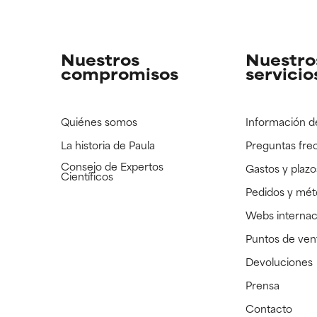
strado, pero con la información científica disponible pendiente d
strado, pero con la información científica disponible pendiente d
Nuestros
Nuestro
compromisos
servicio
Quiénes somos
Información d
La historia de Paula
Preguntas fre
Consejo de Expertos
Gastos y plazo
Científicos
Pedidos y mé
Webs internac
Puntos de ven
Devoluciones
Prensa
Contacto