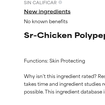
SIN CALIFICAR
New ingredients
No known benefits
Sr-Chicken Polypep
Functions: Skin Protecting

Califica
Califica
Why isn’t this ingredient rated? Re
takes time and ingredient studies r
EXCELENTE
EXCELENTE
Ingrediente sobr
Ingrediente sobr
respaldada por 
respaldada por 