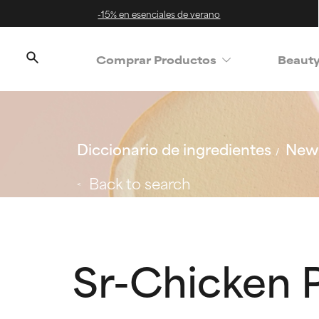
-15% en esenciales de verano
Comprar Productos
Beaut
Diccionario de ingredientes
New 
Back to search
Sr-Chicken 