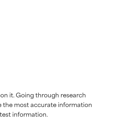
 on it. Going through research 
de the most accurate information 
mostrada y
mostrada y