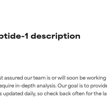
tide-1 description
ciones de ingredientes
ciones de ingredientes
st assured our team is or will soon be working
equire in-depth analysis. Our goal is to provi
esaliente con beneficios reales para la piel. Su eficacia está de
esaliente con beneficios reales para la piel. Su eficacia está de
estudios independientes.
estudios independientes.