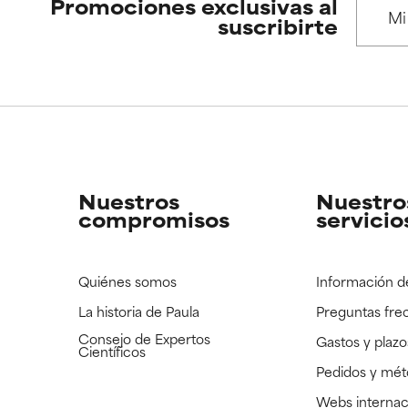
 se utiliza en altas concentraciones o junto con otros ingrediente
 se utiliza en altas concentraciones o junto con otros ingrediente
Promociones exclusivas al
suscribirte
CAR
CAR
strado, pero con la información científica disponible pendiente d
strado, pero con la información científica disponible pendiente d
Nuestros
Nuestro
compromisos
servicio
Quiénes somos
Información d
La historia de Paula
Preguntas fre
Consejo de Expertos
Gastos y plazo
Científicos
Pedidos y mé
Webs internac