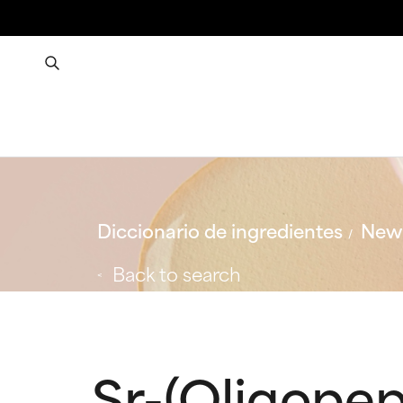
Diccionario de ingredientes
New 
Back to search
Sr-(Oligopep