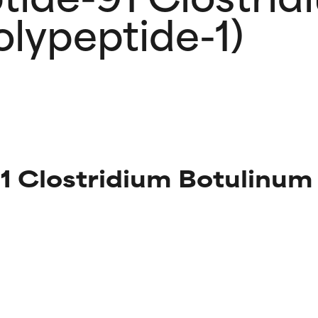
lypeptide-1)
1 Clostridium Botulinum
ciones de ingredientes
ciones de ingredientes