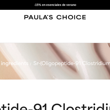
-15% en esenciales de verano
ingredients
Sr-(Oligopeptide-91 Clostridiu
tide-91 Clostrid