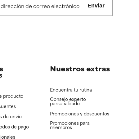
s irritantes.
s irritantes.
Enviar
e revisar.
e revisar.
s
Nuestros extras
s
Encuentra tu rutina
e producto
Consejo experto
personalizado
cuentes
Promociones y descuentos​
s de envío
Promociones para
todos de pago
miembros
ionales