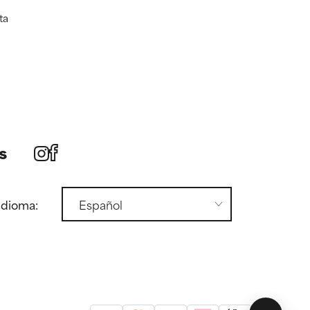
ta
s
idioma: