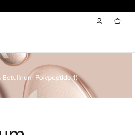
m Botulinum Polypeptide-1)
ium