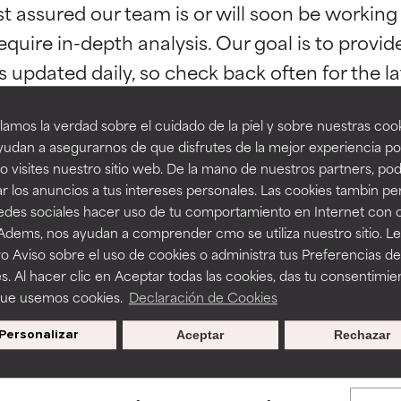
st assured our team is or will soon be working
esaliente con beneficios reales para la piel. Su eficacia está de
esaliente con beneficios reales para la piel. Su eficacia está de
equire in-depth analysis. Our goal is to provi
estudios independientes.
estudios independientes.
an beneficiosos como los de la categoría excelente, suelen ser 
an beneficiosos como los de la categoría excelente, suelen ser 
amos la verdad sobre el cuidado de la piel y sobre nuestras cook
ra, la estabilidad o la absorción de una fórmula.
ra, la estabilidad o la absorción de una fórmula.
udan a asegurarnos de que disfrutes de la mejor experiencia po
 visites nuestro sitio web. De la mano de nuestros partners, p
E
E
r los anuncios a tus intereses personales. Las cookies tambin p
BACK TO SEARCH
ciertas limitaciones en cuanto a su apariencia, estabilidad o efic
ciertas limitaciones en cuanto a su apariencia, estabilidad o efic
redes sociales hacer uso de tu comportamiento en Internet con 
s básicos o que no cuentan con suficiente respaldo científico.
s básicos o que no cuentan con suficiente respaldo científico.
 Adems, nos ayudan a comprender cmo se utiliza nuestro sitio. L
o Aviso sobre el uso de cookies o administra tus Preferencias de
OMENDABLE
OMENDABLE
s. Al hacer clic en Aceptar todas las cookies, das tu consentimie
s used to assess ingredients in this dictionary. Regulations regar
recer algunos beneficios se recomienda evitarlo por su probab
recer algunos beneficios se recomienda evitarlo por su probab
que usemos cookies.
Declaración de Cookies
ecialmente si se combina con otros ingredientes problemáticos.
ecialmente si se combina con otros ingredientes problemáticos.
Personalizar
Aceptar
Rechazar
EJABLE
EJABLE
rovocar efectos adversos como irritación, inflamación o seque
rovocar efectos adversos como irritación, inflamación o seque