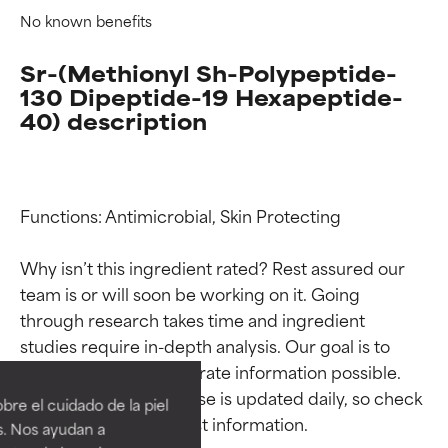
No known benefits
Sr-(Methionyl Sh-Polypeptide-
130 Dipeptide-19 Hexapeptide-
40) description
Functions: Antimicrobial, Skin Protecting

Why isn’t this ingredient rated? Rest assured our 
team is or will soon be working on it. Going 
through research takes time and ingredient 
Calificaciones de
Calificaciones de
studies require in-depth analysis. Our goal is to 
ingredientes
ingredientes
provide the most accurate information possible. 
This ingredient database is updated daily, so check 
re el cuidado de la piel
EXCELENTE
EXCELENTE
s. Nos ayudan a