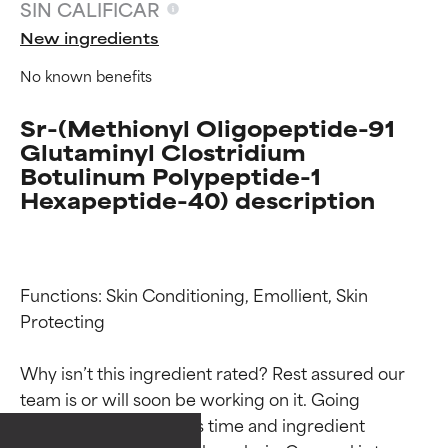
SIN CALIFICAR
New ingredients
No known benefits
Sr-(Methionyl Oligopeptide-91
Glutaminyl Clostridium
Botulinum Polypeptide-1
Hexapeptide-40) description
Functions: Skin Conditioning, Emollient, Skin 
Protecting

Why isn’t this ingredient rated? Rest assured our 
Calificaciones de
Calificaciones de
team is or will soon be working on it. Going 
ingredientes
ingredientes
through research takes time and ingredient 