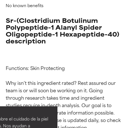
No known benefits
Sr-(Clostridium Botulinum
Polypeptide-1 Alanyl Spider
Oligopeptide-1 Hexapeptide-40)
description
Functions: Skin Protecting

Why isn’t this ingredient rated? Rest assured our 
team is or will soon be working on it. Going 
Calificaciones de
Calificaciones de
through research takes time and ingredient 
studies require in-depth analysis. Our goal is to 
ingredientes
ingredientes
provide the most accurate information possible. 
re el cuidado de la piel
This ingredient database is updated daily, so check 
EXCELENTE
EXCELENTE
s. Nos ayudan a