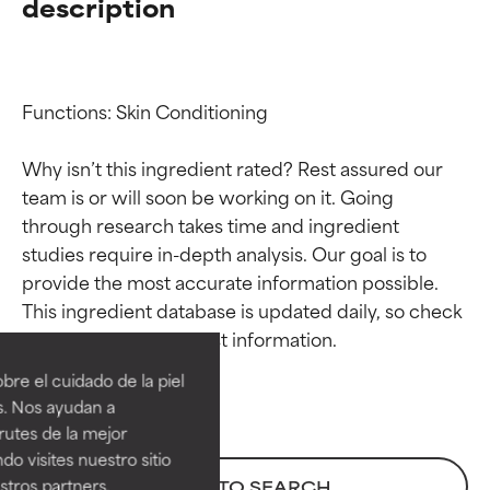
description
Functions: Skin Conditioning

Why isn’t this ingredient rated? Rest assured our 
team is or will soon be working on it. Going 
through research takes time and ingredient 
studies require in-depth analysis. Our goal is to 
provide the most accurate information possible. 
Calificaciones de
Calificaciones de
This ingredient database is updated daily, so check 
ingredientes
ingredientes
re el cuidado de la piel
EXCELENTE
EXCELENTE
s. Nos ayudan a
Ingrediente sobresaliente con
Ingrediente sobresaliente con
rutes de la mejor
beneficios reales para la piel. Su
beneficios reales para la piel. Su
do visites nuestro sitio
eficacia está demostrada y
eficacia está demostrada y
tros partners,
BACK TO SEARCH