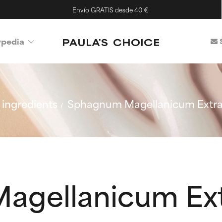
Envío GRATIS desde 40 €
ypedia
ingredients
Sphagnum Magellanicum Extra
agellanicum Ext