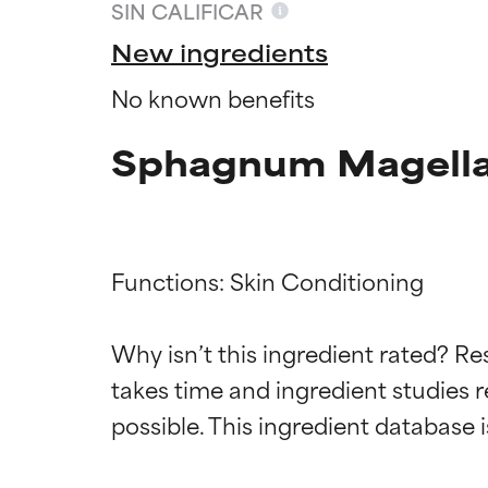
SIN CALIFICAR
New ingredients
No known benefits
Sphagnum Magellan
Functions: Skin Conditioning

Califica
Califica
Why isn’t this ingredient rated? Re
takes time and ingredient studies r
EXCELENTE
EXCELENTE
Ingrediente sobr
Ingrediente sobr
respaldada por 
respaldada por 