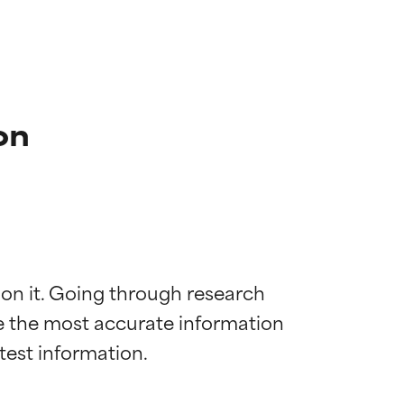
on
 on it. Going through research 
de the most accurate information 
mostrada y
mostrada y