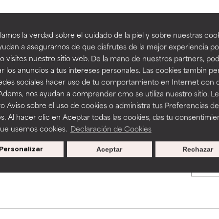
an beneficiosos como los de la categoría excelente, suelen ser 
an beneficiosos como los de la categoría excelente, suelen ser 
amos la verdad sobre el cuidado de la piel y sobre nuestras cook
BACK TO SEARCH
ra, la estabilidad o la absorción de una fórmula.
ra, la estabilidad o la absorción de una fórmula.
udan a asegurarnos de que disfrutes de la mejor experiencia po
 visites nuestro sitio web. De la mano de nuestros partners, p
E
E
r los anuncios a tus intereses personales. Las cookies tambin p
ciertas limitaciones en cuanto a su apariencia, estabilidad o efic
ciertas limitaciones en cuanto a su apariencia, estabilidad o efic
redes sociales hacer uso de tu comportamiento en Internet con 
s básicos o que no cuentan con suficiente respaldo científico.
s básicos o que no cuentan con suficiente respaldo científico.
s used to assess ingredients in this dictionary. Regulations regar
 Adems, nos ayudan a comprender cmo se utiliza nuestro sitio. L
o Aviso sobre el uso de cookies o administra tus Preferencias de
OMENDABLE
OMENDABLE
s. Al hacer clic en Aceptar todas las cookies, das tu consentimie
recer algunos beneficios se recomienda evitarlo por su probab
recer algunos beneficios se recomienda evitarlo por su probab
que usemos cookies.
Declaración de Cookies
ecialmente si se combina con otros ingredientes problemáticos.
ecialmente si se combina con otros ingredientes problemáticos.
Personalizar
Aceptar
Rechazar
Promociones exclusivas al
EJABLE
EJABLE
suscribirte
rovocar efectos adversos como irritación, inflamación o seque
rovocar efectos adversos como irritación, inflamación o seque
 se utiliza en altas concentraciones o junto con otros ingrediente
 se utiliza en altas concentraciones o junto con otros ingrediente
CAR
CAR