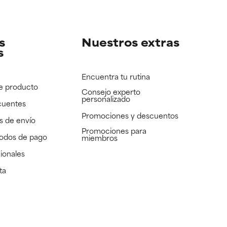
e revisar.
e revisar.
s
Nuestros extras
s
Encuentra tu rutina
e producto
Consejo experto
personalizado
cuentes
Promociones y descuentos​
s de envío
Promociones para
todos de pago
miembros
ionales
ta