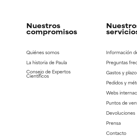
strado, pero con la información científica disponible pendiente d
strado, pero con la información científica disponible pendiente d
Nuestros
Nuestro
compromisos
servicio
Quiénes somos
Información d
La historia de Paula
Preguntas fre
Consejo de Expertos
Gastos y plazo
Científicos
Pedidos y mé
Webs internac
Puntos de ven
Devoluciones
Prensa
Contacto