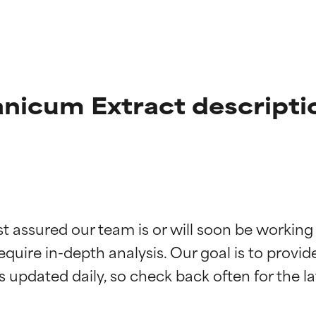
icum Extract descripti
ciones de ingredientes
ciones de ingredientes
st assured our team is or will soon be working
equire in-depth analysis. Our goal is to provi
esaliente con beneficios reales para la piel. Su eficacia está de
esaliente con beneficios reales para la piel. Su eficacia está de
estudios independientes.
estudios independientes.