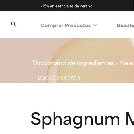
-15% en esenciales de verano
Comprar Productos
Beaut
Diccionario de ingredientes
New 
Back to search
Sphagnum M