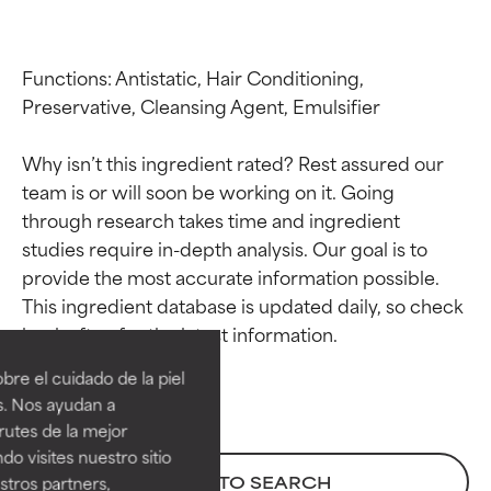
Functions: Antistatic, Hair Conditioning, 
Preservative, Cleansing Agent, Emulsifier

Why isn’t this ingredient rated? Rest assured our 
team is or will soon be working on it. Going 
through research takes time and ingredient 
studies require in-depth analysis. Our goal is to 
provide the most accurate information possible. 
Calificaciones de
Calificaciones de
This ingredient database is updated daily, so check 
ingredientes
ingredientes
re el cuidado de la piel
EXCELENTE
EXCELENTE
s. Nos ayudan a
Ingrediente sobresaliente con
Ingrediente sobresaliente con
rutes de la mejor
beneficios reales para la piel. Su
beneficios reales para la piel. Su
do visites nuestro sitio
eficacia está demostrada y
eficacia está demostrada y
BACK TO SEARCH
tros partners,