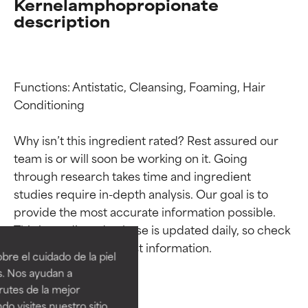
Kernelamphopropionate
description
Functions: Antistatic, Cleansing, Foaming, Hair 
Conditioning

Why isn’t this ingredient rated? Rest assured our 
team is or will soon be working on it. Going 
through research takes time and ingredient 
studies require in-depth analysis. Our goal is to 
Calificaciones de
Calificaciones de
provide the most accurate information possible. 
ingredientes
ingredientes
This ingredient database is updated daily, so check 
re el cuidado de la piel
EXCELENTE
EXCELENTE
s. Nos ayudan a
Ingrediente sobresaliente con
Ingrediente sobresaliente con
rutes de la mejor
beneficios reales para la piel. Su
beneficios reales para la piel. Su
do visites nuestro sitio