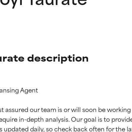
rate description
eansing Agent

ciones de ingredientes
ciones de ingredientes
st assured our team is or will soon be working
equire in-depth analysis. Our goal is to provi
esaliente con beneficios reales para la piel. Su eficacia está de
esaliente con beneficios reales para la piel. Su eficacia está de