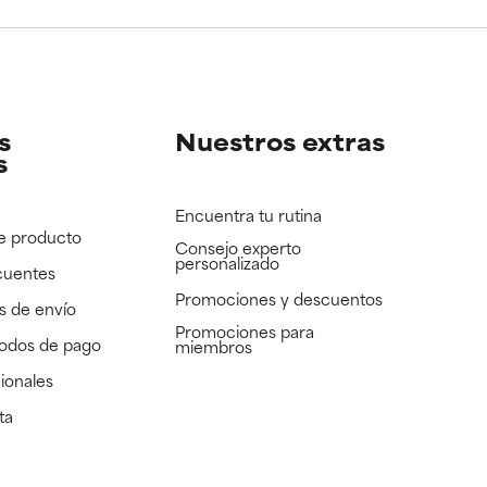
e revisar.
e revisar.
s
Nuestros extras
s
Encuentra tu rutina
e producto
Consejo experto
personalizado
cuentes
Promociones y descuentos​
s de envío
Promociones para
todos de pago
miembros
ionales
ta