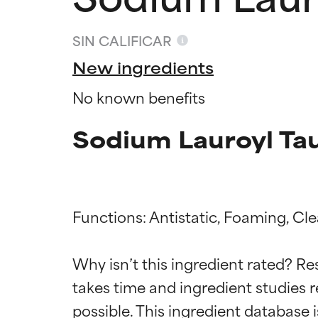
SIN CALIFICAR
New ingredients
No known benefits
Sodium Lauroyl Tau
Functions: Antistatic, Foaming, Cl
Califica
Califica
Why isn’t this ingredient rated? Re
takes time and ingredient studies r
EXCELENTE
EXCELENTE
Ingrediente sobr
Ingrediente sobr