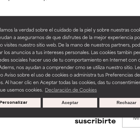
estudios independientes.
estudios independientes.
an beneficiosos como los de la categoría excelente, suelen ser 
an beneficiosos como los de la categoría excelente, suelen ser 
amos la verdad sobre el cuidado de la piel y sobre nuestras cook
ra, la estabilidad o la absorción de una fórmula.
ra, la estabilidad o la absorción de una fórmula.
udan a asegurarnos de que disfrutes de la mejor experiencia po
BACK TO SEARCH
 visites nuestro sitio web. De la mano de nuestros partners, p
E
E
r los anuncios a tus intereses personales. Las cookies tambin p
ciertas limitaciones en cuanto a su apariencia, estabilidad o efic
ciertas limitaciones en cuanto a su apariencia, estabilidad o efic
redes sociales hacer uso de tu comportamiento en Internet con 
s básicos o que no cuentan con suficiente respaldo científico.
s básicos o que no cuentan con suficiente respaldo científico.
 Adems, nos ayudan a comprender cmo se utiliza nuestro sitio. L
s used to assess ingredients in this dictionary. Regulations regar
o Aviso sobre el uso de cookies o administra tus Preferencias de
OMENDABLE
OMENDABLE
s. Al hacer clic en Aceptar todas las cookies, das tu consentimie
recer algunos beneficios se recomienda evitarlo por su probab
recer algunos beneficios se recomienda evitarlo por su probab
que usemos cookies.
Declaración de Cookies
ecialmente si se combina con otros ingredientes problemáticos.
ecialmente si se combina con otros ingredientes problemáticos.
Personalizar
Aceptar
Rechazar
EJABLE
EJABLE
Promociones exclusivas al
suscribirte
rovocar efectos adversos como irritación, inflamación o seque
rovocar efectos adversos como irritación, inflamación o seque
 se utiliza en altas concentraciones o junto con otros ingrediente
 se utiliza en altas concentraciones o junto con otros ingrediente