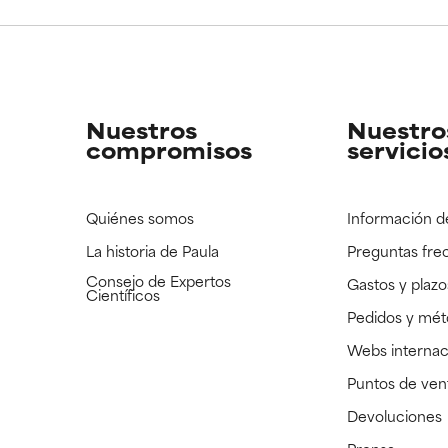
CAR
CAR
strado, pero con la información científica disponible pendiente d
strado, pero con la información científica disponible pendiente d
Nuestros
Nuestro
compromisos
servicio
Quiénes somos
Información d
La historia de Paula
Preguntas fre
Consejo de Expertos
Gastos y plazo
Científicos
Pedidos y mé
Webs internac
Puntos de ven
Devoluciones