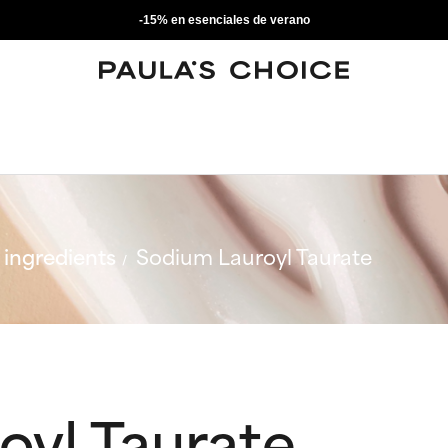
-15% en esenciales de verano
ingredients
Sodium Lauroyl Taurate
oyl Taurate