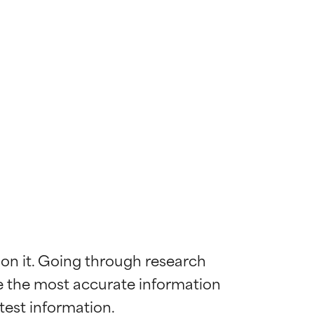
 on it. Going through research 
de the most accurate information 
mostrada y
mostrada y