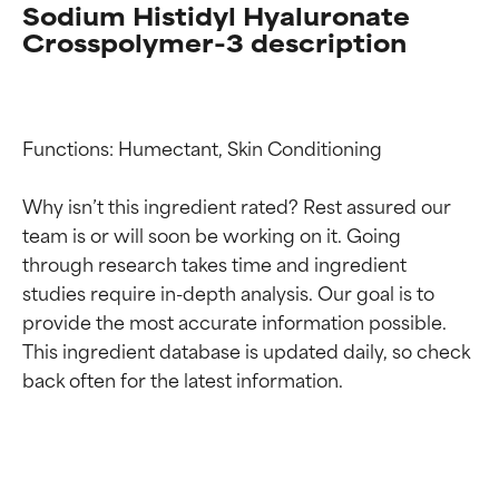
Sodium Histidyl Hyaluronate
Crosspolymer-3 description
Functions: Humectant, Skin Conditioning

Why isn’t this ingredient rated? Rest assured our 
team is or will soon be working on it. Going 
through research takes time and ingredient 
studies require in-depth analysis. Our goal is to 
Calificaciones de
Calificaciones de
provide the most accurate information possible. 
This ingredient database is updated daily, so check 
ingredientes
ingredientes
EXCELENTE
EXCELENTE
Ingrediente sobresaliente con
Ingrediente sobresaliente con
beneficios reales para la piel. Su
beneficios reales para la piel. Su