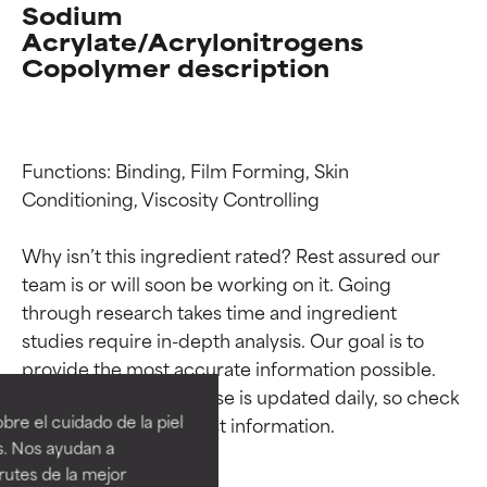
Sodium
Acrylate/Acrylonitrogens
Copolymer description
Functions: Binding, Film Forming, Skin 
Conditioning, Viscosity Controlling

Why isn’t this ingredient rated? Rest assured our 
team is or will soon be working on it. Going 
through research takes time and ingredient 
Calificaciones de
Calificaciones de
studies require in-depth analysis. Our goal is to 
provide the most accurate information possible. 
ingredientes
ingredientes
This ingredient database is updated daily, so check 
re el cuidado de la piel
EXCELENTE
EXCELENTE
s. Nos ayudan a
Ingrediente sobresaliente con
Ingrediente sobresaliente con
rutes de la mejor