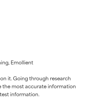
ing, Emollient

 on it. Going through research 
de the most accurate information 
mostrada y
mostrada y