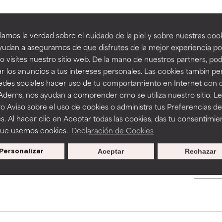
an beneficiosos como los de la categoría excelente, suelen ser 
an beneficiosos como los de la categoría excelente, suelen ser 
amos la verdad sobre el cuidado de la piel y sobre nuestras cook
BACK TO SEARCH
ra, la estabilidad o la absorción de una fórmula.
ra, la estabilidad o la absorción de una fórmula.
udan a asegurarnos de que disfrutes de la mejor experiencia po
 visites nuestro sitio web. De la mano de nuestros partners, p
E
E
r los anuncios a tus intereses personales. Las cookies tambin p
ciertas limitaciones en cuanto a su apariencia, estabilidad o efic
ciertas limitaciones en cuanto a su apariencia, estabilidad o efic
redes sociales hacer uso de tu comportamiento en Internet con 
s básicos o que no cuentan con suficiente respaldo científico.
s básicos o que no cuentan con suficiente respaldo científico.
s used to assess ingredients in this dictionary. Regulations regar
 Adems, nos ayudan a comprender cmo se utiliza nuestro sitio. L
o Aviso sobre el uso de cookies o administra tus Preferencias de
OMENDABLE
OMENDABLE
s. Al hacer clic en Aceptar todas las cookies, das tu consentimie
recer algunos beneficios se recomienda evitarlo por su probab
recer algunos beneficios se recomienda evitarlo por su probab
que usemos cookies.
Declaración de Cookies
ecialmente si se combina con otros ingredientes problemáticos.
ecialmente si se combina con otros ingredientes problemáticos.
Personalizar
Aceptar
Rechazar
Promociones exclusivas al
EJABLE
EJABLE
suscribirte
rovocar efectos adversos como irritación, inflamación o seque
rovocar efectos adversos como irritación, inflamación o seque
 se utiliza en altas concentraciones o junto con otros ingrediente
 se utiliza en altas concentraciones o junto con otros ingrediente
CAR
CAR