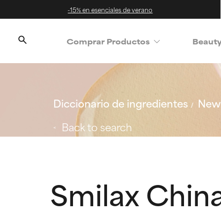
-15% en esenciales de verano
Comprar Productos
Beaut
Diccionario de ingredientes
New 
Back to search
Smilax China