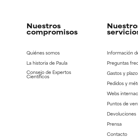
strado, pero con la información científica disponible pendiente d
strado, pero con la información científica disponible pendiente d
Nuestros
Nuestro
compromisos
servicio
Quiénes somos
Información d
La historia de Paula
Preguntas fre
Consejo de Expertos
Gastos y plazo
Científicos
Pedidos y mé
Webs internac
Puntos de ven
Devoluciones
Prensa
Contacto