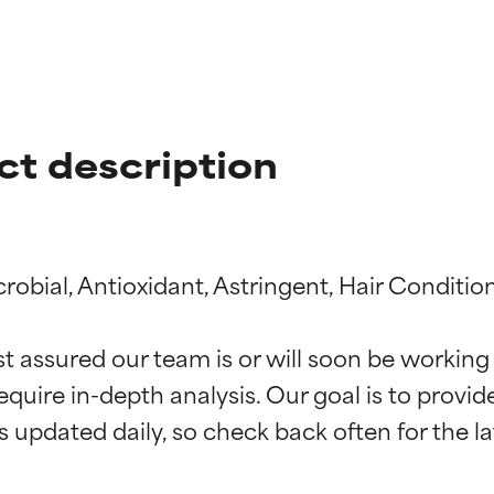
ct description
obial, Antioxidant, Astringent, Hair Condition
ciones de ingredientes
ciones de ingredientes
st assured our team is or will soon be working
equire in-depth analysis. Our goal is to provi
esaliente con beneficios reales para la piel. Su eficacia está de
esaliente con beneficios reales para la piel. Su eficacia está de
estudios independientes.
estudios independientes.