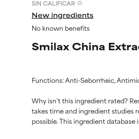
SIN CALIFICAR
New ingredients
No known benefits
Smilax China Extra
Functions: Anti-Seborrheic, Antimicr
Califica
Califica
Why isn’t this ingredient rated? Re
takes time and ingredient studies r
EXCELENTE
EXCELENTE
Ingrediente sobr
Ingrediente sobr
respaldada por 
respaldada por 