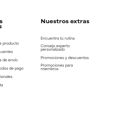
e revisar.
e revisar.
s
Nuestros extras
s
Encuentra tu rutina
e producto
Consejo experto
personalizado
cuentes
Promociones y descuentos​
s de envío
Promociones para
todos de pago
miembros
ionales
ta