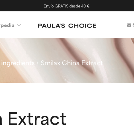
Envío GRATIS desde 40 €
ypedia
ingredients
Smilax China Extract
 Extract