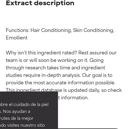
Extract description
Functions: Hair Conditioning, Skin Conditioning, 
Emollient

Why isn’t this ingredient rated? Rest assured our 
team is or will soon be working on it. Going 
through research takes time and ingredient 
studies require in-depth analysis. Our goal is to 
Calificaciones de
Calificaciones de
provide the most accurate information possible. 
This ingredient database is updated daily, so check 
ingredientes
ingredientes
re el cuidado de la piel
EXCELENTE
EXCELENTE
s. Nos ayudan a
Ingrediente sobresaliente con
Ingrediente sobresaliente con
rutes de la mejor
beneficios reales para la piel. Su
beneficios reales para la piel. Su
do visites nuestro sitio