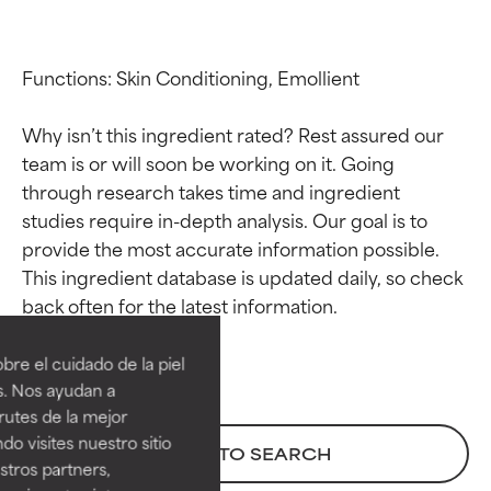
Functions: Skin Conditioning, Emollient

Why isn’t this ingredient rated? Rest assured our 
team is or will soon be working on it. Going 
through research takes time and ingredient 
studies require in-depth analysis. Our goal is to 
provide the most accurate information possible. 
This ingredient database is updated daily, so check 
Calificaciones de
Calificaciones de
ingredientes
ingredientes
re el cuidado de la piel
EXCELENTE
EXCELENTE
s. Nos ayudan a
Ingrediente sobresaliente con
Ingrediente sobresaliente con
rutes de la mejor
beneficios reales para la piel. Su
beneficios reales para la piel. Su
do visites nuestro sitio
BACK TO SEARCH
eficacia está demostrada y
eficacia está demostrada y
tros partners,
respaldada por estudios
respaldada por estudios