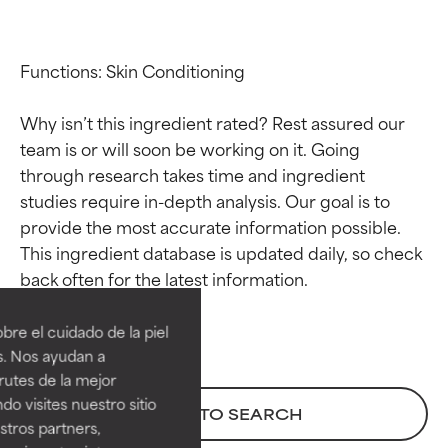
Functions: Skin Conditioning

Why isn’t this ingredient rated? Rest assured our 
team is or will soon be working on it. Going 
through research takes time and ingredient 
studies require in-depth analysis. Our goal is to 
provide the most accurate information possible. 
This ingredient database is updated daily, so check 
Calificaciones de
Calificaciones de
ingredientes
ingredientes
re el cuidado de la piel
EXCELENTE
EXCELENTE
s. Nos ayudan a
Ingrediente sobresaliente con
Ingrediente sobresaliente con
rutes de la mejor
beneficios reales para la piel. Su
beneficios reales para la piel. Su
do visites nuestro sitio
BACK TO SEARCH
eficacia está demostrada y
eficacia está demostrada y
tros partners,
respaldada por estudios
respaldada por estudios