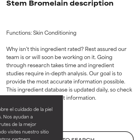
Stem Bromelain description
Functions: Skin Conditioning

Why isn’t this ingredient rated? Rest assured our 
team is or will soon be working on it. Going 
through research takes time and ingredient 
studies require in-depth analysis. Our goal is to 
provide the most accurate information possible. 
Calificaciones de
Calificaciones de
This ingredient database is updated daily, so check 
ingredientes
ingredientes
re el cuidado de la piel
EXCELENTE
EXCELENTE
s. Nos ayudan a
Ingrediente sobresaliente con
Ingrediente sobresaliente con
rutes de la mejor
beneficios reales para la piel. Su
beneficios reales para la piel. Su
do visites nuestro sitio
eficacia está demostrada y
eficacia está demostrada y
tros partners,
BACK TO SEARCH