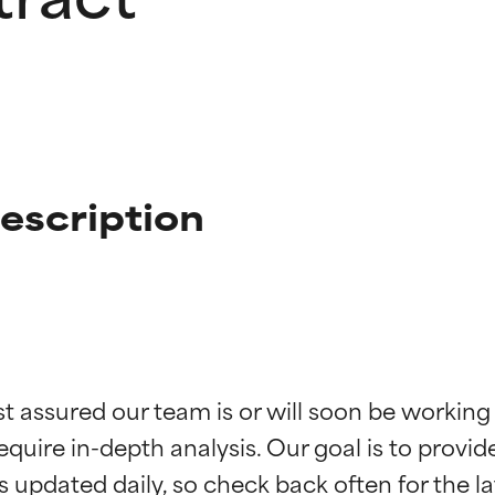
escription
ciones de ingredientes
ciones de ingredientes
st assured our team is or will soon be working
equire in-depth analysis. Our goal is to provi
esaliente con beneficios reales para la piel. Su eficacia está de
esaliente con beneficios reales para la piel. Su eficacia está de