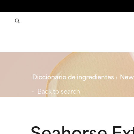
Diccionario de ingredientes
New 
Back to search
Seahorse Ex