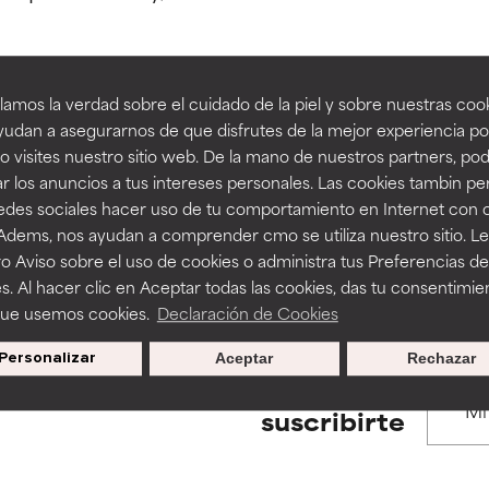
estudios independientes.
estudios independientes.
an beneficiosos como los de la categoría excelente, suelen ser 
an beneficiosos como los de la categoría excelente, suelen ser 
amos la verdad sobre el cuidado de la piel y sobre nuestras cook
ra, la estabilidad o la absorción de una fórmula.
ra, la estabilidad o la absorción de una fórmula.
udan a asegurarnos de que disfrutes de la mejor experiencia po
BACK TO SEARCH
 visites nuestro sitio web. De la mano de nuestros partners, p
E
E
r los anuncios a tus intereses personales. Las cookies tambin p
ciertas limitaciones en cuanto a su apariencia, estabilidad o efic
ciertas limitaciones en cuanto a su apariencia, estabilidad o efic
redes sociales hacer uso de tu comportamiento en Internet con 
s básicos o que no cuentan con suficiente respaldo científico.
s básicos o que no cuentan con suficiente respaldo científico.
 Adems, nos ayudan a comprender cmo se utiliza nuestro sitio. L
s used to assess ingredients in this dictionary. Regulations regar
o Aviso sobre el uso de cookies o administra tus Preferencias de
OMENDABLE
OMENDABLE
s. Al hacer clic en Aceptar todas las cookies, das tu consentimie
recer algunos beneficios se recomienda evitarlo por su probab
recer algunos beneficios se recomienda evitarlo por su probab
que usemos cookies.
Declaración de Cookies
ecialmente si se combina con otros ingredientes problemáticos.
ecialmente si se combina con otros ingredientes problemáticos.
Personalizar
Aceptar
Rechazar
EJABLE
EJABLE
Promociones exclusivas al
suscribirte
rovocar efectos adversos como irritación, inflamación o seque
rovocar efectos adversos como irritación, inflamación o seque
 se utiliza en altas concentraciones o junto con otros ingrediente
 se utiliza en altas concentraciones o junto con otros ingrediente