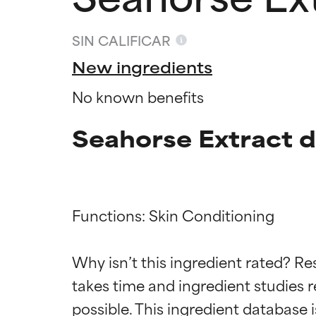
SIN CALIFICAR
New ingredients
No known benefits
Seahorse Extract d
Functions: Skin Conditioning

Califica
Califica
Why isn’t this ingredient rated? Re
takes time and ingredient studies r
EXCELENTE
EXCELENTE
Ingrediente sobr
Ingrediente sobr