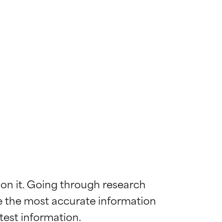
 on it. Going through research 
de the most accurate information 
mostrada y
mostrada y