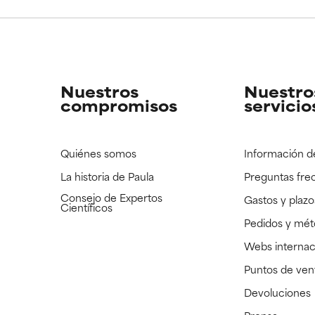
CAR
CAR
strado, pero con la información científica disponible pendiente d
strado, pero con la información científica disponible pendiente d
Nuestros
Nuestro
compromisos
servicio
Quiénes somos
Información d
La historia de Paula
Preguntas fre
Consejo de Expertos
Gastos y plazo
Científicos
Pedidos y mé
Webs internac
Puntos de ven
Devoluciones