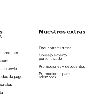
e revisar.
e revisar.
s
Nuestros extras
s
Encuentra tu rutina
e producto
Consejo experto
personalizado
cuentes
Promociones y descuentos​
s de envío
Promociones para
todos de pago
miembros
ionales
ta