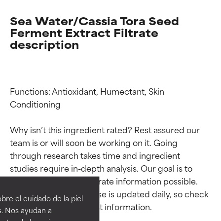
Sea Water/Cassia Tora Seed
Ferment Extract Filtrate
description
Functions: Antioxidant, Humectant, Skin 
Conditioning

Why isn’t this ingredient rated? Rest assured our 
team is or will soon be working on it. Going 
through research takes time and ingredient 
Calificaciones de
Calificaciones de
studies require in-depth analysis. Our goal is to 
ingredientes
ingredientes
provide the most accurate information possible. 
This ingredient database is updated daily, so check 
re el cuidado de la piel
EXCELENTE
EXCELENTE
s. Nos ayudan a