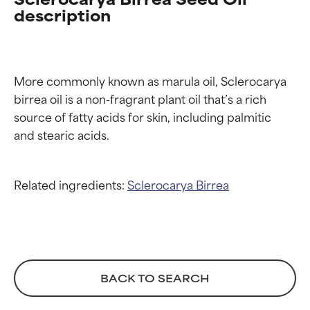
description
More commonly known as marula oil, Sclerocarya 
birrea oil is a non-fragrant plant oil that’s a rich 
source of fatty acids for skin, including palmitic 
Related ingredients:
Sclerocarya Birrea
Calificaciones de
Calificaciones de
ingredientes
ingredientes
BACK TO SEARCH
EXCELENTE
EXCELENTE
Ingrediente sobresaliente con
Ingrediente sobresaliente con