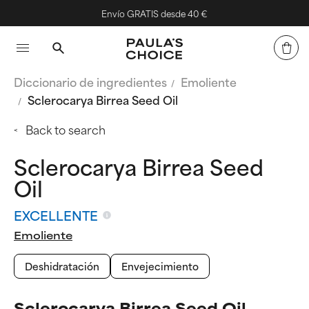
Envío GRATIS desde 40 €
Diccionario de ingredientes
Emoliente
Sclerocarya Birrea Seed Oil
Back to search
Sclerocarya Birrea Seed
Oil
EXCELLENTE
Emoliente
Deshidratación
Envejecimiento
Sclerocarya Birrea Seed Oil