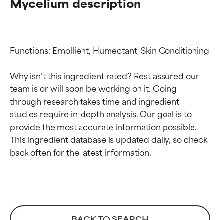
Mycelium description
Functions: Emollient, Humectant, Skin Conditioning

Why isn’t this ingredient rated? Rest assured our 
team is or will soon be working on it. Going 
through research takes time and ingredient 
studies require in-depth analysis. Our goal is to 
provide the most accurate information possible. 
Calificaciones de
Calificaciones de
This ingredient database is updated daily, so check 
ingredientes
ingredientes
EXCELENTE
EXCELENTE
Ingrediente sobresaliente con
Ingrediente sobresaliente con
beneficios reales para la piel. Su
beneficios reales para la piel. Su
eficacia está demostrada y
eficacia está demostrada y
BACK TO SEARCH