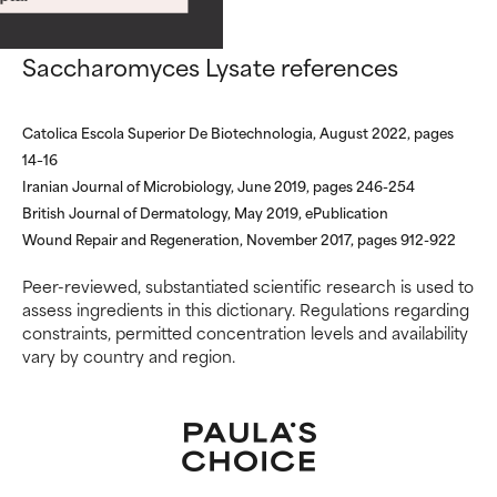
ingredientes básicos o que no
ingredientes básicos o que no
cuentan con suficiente
cuentan con suficiente
respaldo científico.
respaldo científico.
Saccharomyces Lysate references
POCO
POCO
Catolica Escola Superior De Biotechnologia, August 2022, pages
RECOMENDABLE
RECOMENDABLE
14–16
Aunque puede ofrecer algunos
Aunque puede ofrecer algunos
Iranian Journal of Microbiology, June 2019, pages 246-254
beneficios se recomienda
beneficios se recomienda
British Journal of Dermatology, May 2019, ePublication
evitarlo por su probabilidad de
evitarlo por su probabilidad de
Wound Repair and Regeneration, November 2017, pages 912-922
causar irritación, especialmente
causar irritación, especialmente
si se combina con otros
si se combina con otros
Peer-reviewed, substantiated scientific research is used to
ingredientes problemáticos.
ingredientes problemáticos.
assess ingredients in this dictionary. Regulations regarding
constraints, permitted concentration levels and availability
DESACONSEJABLE
DESACONSEJABLE
vary by country and region.
Ha demostrado provocar
Ha demostrado provocar
efectos adversos como
efectos adversos como
irritación, inflamación o
irritación, inflamación o
sequedad, especialmente si se
sequedad, especialmente si se
utiliza en altas concentraciones
utiliza en altas concentraciones
o junto con otros ingredientes
o junto con otros ingredientes