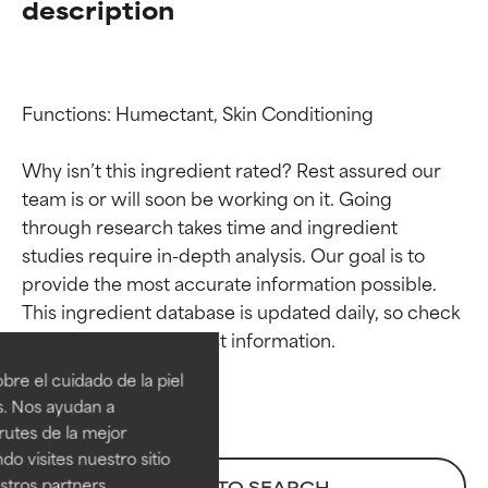
description
Functions: Humectant, Skin Conditioning

Why isn’t this ingredient rated? Rest assured our 
team is or will soon be working on it. Going 
through research takes time and ingredient 
studies require in-depth analysis. Our goal is to 
provide the most accurate information possible. 
Calificaciones de
Calificaciones de
This ingredient database is updated daily, so check 
ingredientes
ingredientes
re el cuidado de la piel
EXCELENTE
EXCELENTE
s. Nos ayudan a
Ingrediente sobresaliente con
Ingrediente sobresaliente con
rutes de la mejor
beneficios reales para la piel. Su
beneficios reales para la piel. Su
do visites nuestro sitio
eficacia está demostrada y
eficacia está demostrada y
tros partners,
BACK TO SEARCH