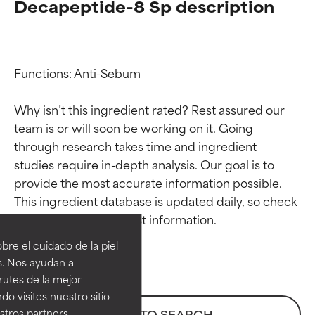
Decapeptide-8 Sp description
Functions: Anti-Sebum

Why isn’t this ingredient rated? Rest assured our 
team is or will soon be working on it. Going 
through research takes time and ingredient 
studies require in-depth analysis. Our goal is to 
provide the most accurate information possible. 
Calificaciones de
Calificaciones de
This ingredient database is updated daily, so check 
ingredientes
ingredientes
re el cuidado de la piel
EXCELENTE
EXCELENTE
s. Nos ayudan a
Ingrediente sobresaliente con
Ingrediente sobresaliente con
rutes de la mejor
beneficios reales para la piel. Su
beneficios reales para la piel. Su
do visites nuestro sitio
eficacia está demostrada y
eficacia está demostrada y
tros partners,
BACK TO SEARCH