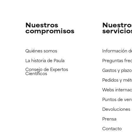
strado, pero con la información científica disponible pendiente d
strado, pero con la información científica disponible pendiente d
Nuestros
Nuestro
compromisos
servicio
Quiénes somos
Información d
La historia de Paula
Preguntas fre
Consejo de Expertos
Gastos y plazo
Científicos
Pedidos y mé
Webs internac
Puntos de ven
Devoluciones
Prensa
Contacto