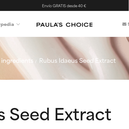
Envío GRATIS desde 40 €
ypedia
ingredients
Rubus Idaeus Seed Extract
s Seed Extract