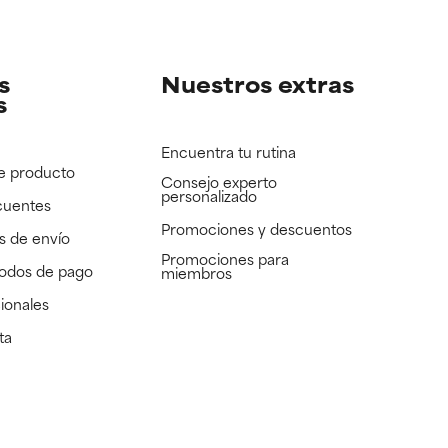
e revisar.
e revisar.
s
Nuestros extras
s
Encuentra tu rutina
e producto
Consejo experto
personalizado
cuentes
Promociones y descuentos​
s de envío
Promociones para
todos de pago
miembros
ionales
ta