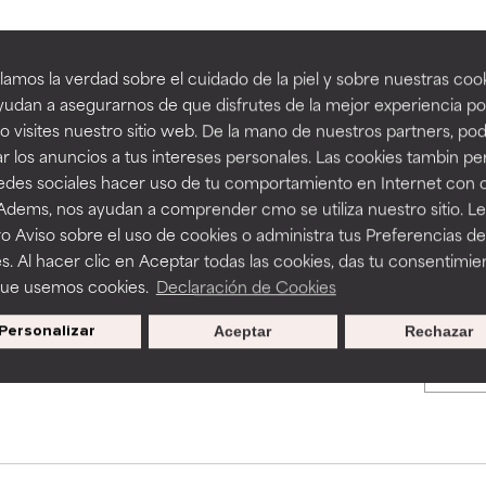
an beneficiosos como los de la categoría excelente, suelen ser 
an beneficiosos como los de la categoría excelente, suelen ser 
amos la verdad sobre el cuidado de la piel y sobre nuestras cook
BACK TO SEARCH
ra, la estabilidad o la absorción de una fórmula.
ra, la estabilidad o la absorción de una fórmula.
udan a asegurarnos de que disfrutes de la mejor experiencia po
 visites nuestro sitio web. De la mano de nuestros partners, p
E
E
r los anuncios a tus intereses personales. Las cookies tambin p
ciertas limitaciones en cuanto a su apariencia, estabilidad o efic
ciertas limitaciones en cuanto a su apariencia, estabilidad o efic
redes sociales hacer uso de tu comportamiento en Internet con 
s básicos o que no cuentan con suficiente respaldo científico.
s básicos o que no cuentan con suficiente respaldo científico.
s used to assess ingredients in this dictionary. Regulations regar
 Adems, nos ayudan a comprender cmo se utiliza nuestro sitio. L
o Aviso sobre el uso de cookies o administra tus Preferencias de
OMENDABLE
OMENDABLE
s. Al hacer clic en Aceptar todas las cookies, das tu consentimie
recer algunos beneficios se recomienda evitarlo por su probab
recer algunos beneficios se recomienda evitarlo por su probab
que usemos cookies.
Declaración de Cookies
ecialmente si se combina con otros ingredientes problemáticos.
ecialmente si se combina con otros ingredientes problemáticos.
Personalizar
Aceptar
Rechazar
Promociones exclusivas al
EJABLE
EJABLE
suscribirte
rovocar efectos adversos como irritación, inflamación o seque
rovocar efectos adversos como irritación, inflamación o seque
 se utiliza en altas concentraciones o junto con otros ingrediente
 se utiliza en altas concentraciones o junto con otros ingrediente
CAR
CAR