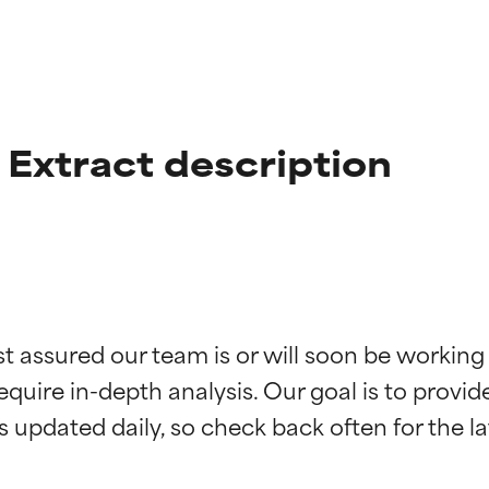
Extract description
ciones de ingredientes
ciones de ingredientes
st assured our team is or will soon be working
equire in-depth analysis. Our goal is to provi
esaliente con beneficios reales para la piel. Su eficacia está de
esaliente con beneficios reales para la piel. Su eficacia está de
estudios independientes.
estudios independientes.