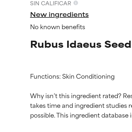
SIN CALIFICAR
New ingredients
No known benefits
Rubus Idaeus Seed 
Functions: Skin Conditioning

Califica
Califica
Why isn’t this ingredient rated? Re
takes time and ingredient studies r
EXCELENTE
EXCELENTE
Ingrediente sobr
Ingrediente sobr
respaldada por 
respaldada por 