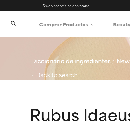
-15% en esenciales de verano
Comprar Productos
Beaut
Diccionario de ingredientes
New 
Back to search
Rubus Idaeu