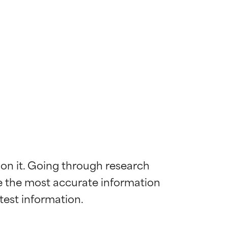
 on it. Going through research 
de the most accurate information 
mostrada y
mostrada y