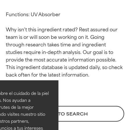
Functions: UV Absorber

Why isn’t this ingredient rated? Rest assured our 
team is or will soon be working on it. Going 
through research takes time and ingredient 
studies require in-depth analysis. Our goal is to 
provide the most accurate information possible. 
This ingredient database is updated daily, so check 
Calificaciones de
Calificaciones de
ingredientes
ingredientes
re el cuidado de la piel
EXCELENTE
EXCELENTE
s. Nos ayudan a
Ingrediente sobresaliente con
Ingrediente sobresaliente con
rutes de la mejor
beneficios reales para la piel. Su
beneficios reales para la piel. Su
BACK TO SEARCH
do visites nuestro sitio
eficacia está demostrada y
eficacia está demostrada y
tros partners,
respaldada por estudios
respaldada por estudios
ncios a tus intereses