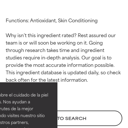
Functions: Antioxidant, Skin Conditioning

Why isn’t this ingredient rated? Rest assured our 
team is or will soon be working on it. Going 
through research takes time and ingredient 
studies require in-depth analysis. Our goal is to 
provide the most accurate information possible. 
This ingredient database is updated daily, so check 
Calificaciones de
Calificaciones de
ingredientes
ingredientes
re el cuidado de la piel
EXCELENTE
EXCELENTE
s. Nos ayudan a
Ingrediente sobresaliente con
Ingrediente sobresaliente con
rutes de la mejor
beneficios reales para la piel. Su
beneficios reales para la piel. Su
do visites nuestro sitio
BACK TO SEARCH
eficacia está demostrada y
eficacia está demostrada y
tros partners,
respaldada por estudios
respaldada por estudios